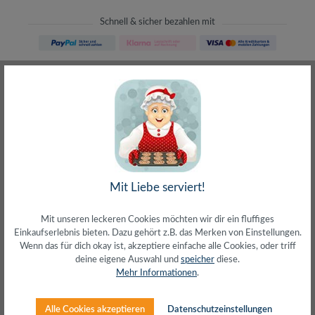
Schnell & sicher bezahlen mit
Schneller Versand
meist direkt aus Waiblingen
30 Tage Rückgaberecht
ohne Risiko bestellen
LIVE-Beratung
– Frag den Profi!
kostenlos und persönlich
Über 20+ Jahre Erfahrung
wir wissen von was wir sprechen
Mit Liebe serviert!
Mit unseren leckeren Cookies möchten wir dir ein fluffiges
Einkaufserlebnis bieten. Dazu gehört z.B. das Merken von Einstellungen.
Wenn das für dich okay ist, akzeptiere einfache alle Cookies, oder triff
deine eigene Auswahl und
speicher
diese.
Beschreibung
Mehr Informationen
.
Erkennt Rauch und gibt einen lauten 85-dB-
AlarmGeeignet zur Decken- oder WandmontageTaste
Alle Cookies akzeptieren
Datenschutzeinstellungen