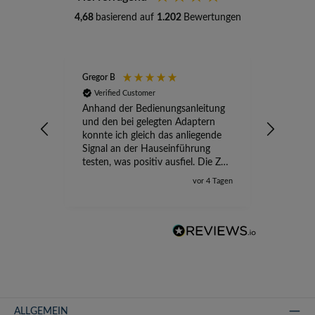
4,68
basierend auf
1.202
Bewertungen
Gregor B
Stefan A
Verified Customer
Verifi
Anhand der Bedienungsanleitung
kompete
und den bei gelegten Adaptern
Versand
konnte ich gleich das anliegende
wird ge
Signal an der Hauseinführung
eingeric
testen, was positiv ausfiel. Die Zeit
der Ungewissheit ist jetzt vorbei,
vor 4 Tagen
ich kann mit Sicherheit die
Störung vom TV-Ausfall richtig
zuordnen.
ALLGEMEIN