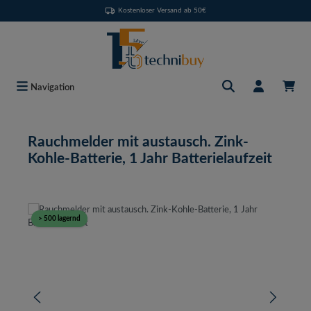
Kostenloser Versand ab 50€
Zum Hauptinhalt springen
Navigation
Rauchmelder mit austausch. Zink-
Kohle-Batterie, 1 Jahr Batterielaufzeit
Bildergalerie überspringen
> 500 lagernd