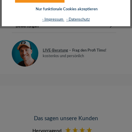
zum einfachen Funktionstest und zu…
Mehr
Nur funktionale Cookies akzeptieren
Herstellerinfos
- Impressum
- Datenschutz
Bewertungen
LIVE-Beratung
– Frag den Profi Timo!
kostenlos und persönlich
Das sagen unsere Kunden
Hervorragend