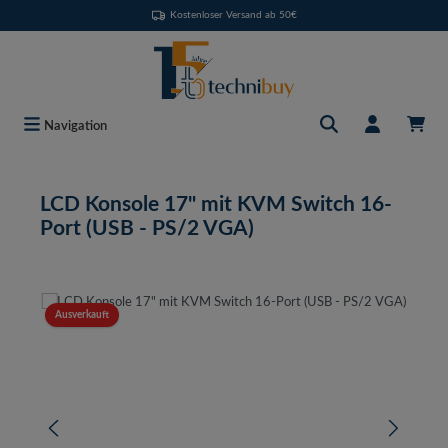
Kostenloser Versand ab 50€
Zum Hauptinhalt springen
Navigation
LCD Konsole 17" mit KVM Switch 16-
Port (USB - PS/2 VGA)
Bildergalerie überspringen
Ausverkauft