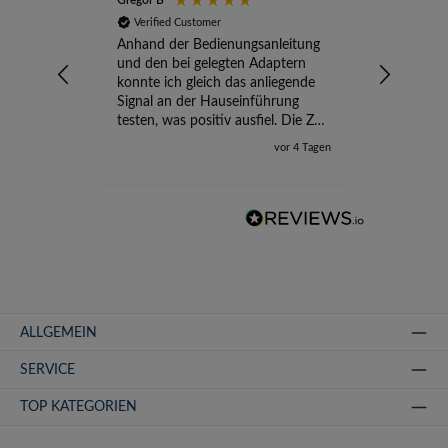
Gregor B
Stefan A
Verified Customer
Verifi
Anhand der Bedienungsanleitung
kompete
und den bei gelegten Adaptern
Versand
konnte ich gleich das anliegende
wird ge
Signal an der Hauseinführung
eingeric
testen, was positiv ausfiel. Die Zeit
der Ungewissheit ist jetzt vorbei,
vor 4 Tagen
ich kann mit Sicherheit die
Störung vom TV-Ausfall richtig
zuordnen.
ALLGEMEIN
SERVICE
TOP KATEGORIEN