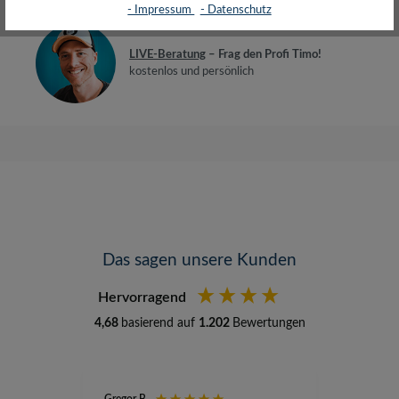
- Impressum
- Datenschutz
LIVE-Beratung
– Frag den Profi Timo!
kostenlos und persönlich
Das sagen unsere Kunden
Hervorragend
4,68
basierend auf
1.202
Bewertungen