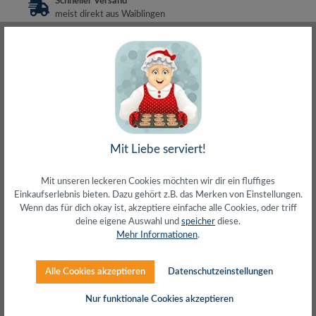
Schneller Versand
meist direkt aus Waiblingen
30 Tage Rückgaberecht
ohne Risiko bestellen
LIVE-Beratung
– Frag den Profi!
kostenlos und persönlich
Über 20+ Jahre Erfahrung
wir wissen von was wir sprechen
Mit Liebe serviert!
Mit unseren leckeren Cookies möchten wir dir ein fluffiges
Beschreibung
Einkaufserlebnis bieten. Dazu gehört z.B. das Merken von Einstellungen.
Wenn das für dich okay ist, akzeptiere einfache alle Cookies, oder triff
Modellnummer: CL1016M-AT-XGKVM-Konsole mit 17-
deine eigene Auswahl und
speicher
diese.
Zoll-LCD-Bildschirm in ausziehbarem Gehäuse mit
Mehr Informationen
.
Freiraum auf der Ober- und Unt…
Mehr
Herstellerinfos
Alle Cookies akzeptieren
Datenschutzeinstellungen
Nur funktionale Cookies akzeptieren
Bewertungen