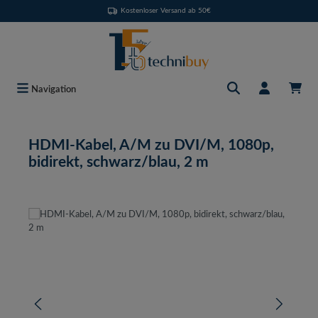
Kostenloser Versand ab 50€
Zum Hauptinhalt springen
Navigation
HDMI-Kabel, A/M zu DVI/M, 1080p,
bidirekt, schwarz/blau, 2 m
Bildergalerie überspringen