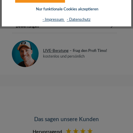
EthernetAuflö…
Mehr
Nur funktionale Cookies akzeptieren
Herstellerinfos
- Impressum
- Datenschutz
Bewertungen
LIVE-Beratung
– Frag den Profi Timo!
kostenlos und persönlich
Das sagen unsere Kunden
Hervorragend