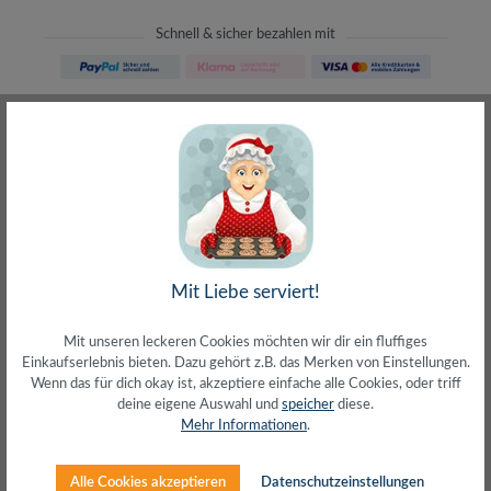
Schnell & sicher bezahlen mit
Schneller Versand
meist direkt aus Waiblingen
30 Tage Rückgaberecht
ohne Risiko bestellen
LIVE-Beratung
– Frag den Profi!
kostenlos und persönlich
Über 20+ Jahre Erfahrung
wir wissen von was wir sprechen
Mit Liebe serviert!
Mit unseren leckeren Cookies möchten wir dir ein fluffiges
Einkaufserlebnis bieten. Dazu gehört z.B. das Merken von Einstellungen.
Wenn das für dich okay ist, akzeptiere einfache alle Cookies, oder triff
deine eigene Auswahl und
speicher
diese.
Beschreibung
Mehr Informationen
.
Anschluss 1: HDMI-A (Stecker)Anschluss 2: DVI-D(18+1)
Single Link (Stecker)Entspricht HDMI 1.4 High Speed with
Alle Cookies akzeptieren
Datenschutzeinstellungen