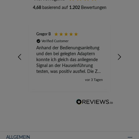
4,68
basierend auf
1.202
Bewertungen
Gregor B
Stefan A
Verified Customer
Verifi
Anhand der Bedienungsanleitung
kompete
und den bei gelegten Adaptern
Versand
konnte ich gleich das anliegende
wird ge
Signal an der Hauseinführung
eingeric
testen, was positiv ausfiel. Die Zeit
der Ungewissheit ist jetzt vorbei,
vor 3 Tagen
ich kann mit Sicherheit die
Störung vom TV-Ausfall richtig
zuordnen.
ALLGEMEIN