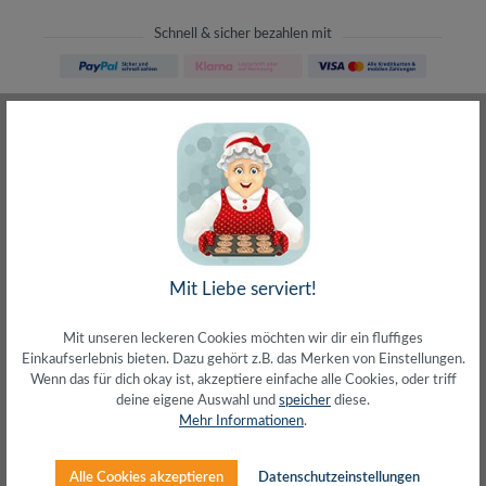
Schnell & sicher bezahlen mit
Schneller Versand
meist direkt aus Waiblingen
30 Tage Rückgaberecht
ohne Risiko bestellen
LIVE-Beratung
– Frag den Profi!
kostenlos und persönlich
Über 20+ Jahre Erfahrung
wir wissen von was wir sprechen
Mit Liebe serviert!
Mit unseren leckeren Cookies möchten wir dir ein fluffiges
Einkaufserlebnis bieten. Dazu gehört z.B. das Merken von Einstellungen.
Wenn das für dich okay ist, akzeptiere einfache alle Cookies, oder triff
deine eigene Auswahl und
speicher
diese.
Beschreibung
Mehr Informationen
.
Ultra flache Bauweise, extrem fest und sicherPassend für
32–55" MonitoreTragkraft: 35 kg max.Montageart:
Alle Cookies akzeptieren
Datenschutzeinstellungen