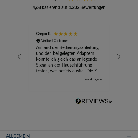
4,68
basierend auf
1.202
Bewertungen
Gregor B
Stefan A
Verified Customer
Verifi
Anhand der Bedienungsanleitung
kompete
und den bei gelegten Adaptern
Versand
konnte ich gleich das anliegende
wird ge
Signal an der Hauseinführung
eingeric
testen, was positiv ausfiel. Die Zeit
der Ungewissheit ist jetzt vorbei,
vor 4 Tagen
ich kann mit Sicherheit die
Störung vom TV-Ausfall richtig
zuordnen.
ALLGEMEIN