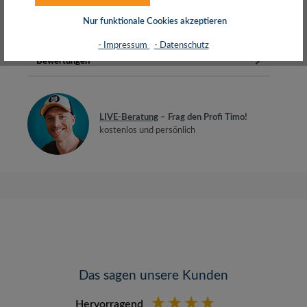
WandmontageVESA-Kom…
Mehr
Nur funktionale Cookies akzeptieren
Herstellerinfos
- Impressum
- Datenschutz
Bewertungen
LIVE-Beratung
– Frag den Profi Timo!
kostenlos und persönlich
Das sagen unsere Kunden
Hervorragend