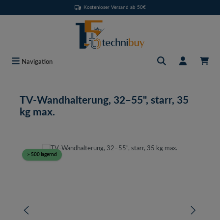
Kostenloser Versand ab 50€
Zum Hauptinhalt springen
Navigation
TV-Wandhalterung, 32–55", starr, 35
kg max.
Bildergalerie überspringen
> 500 lagernd