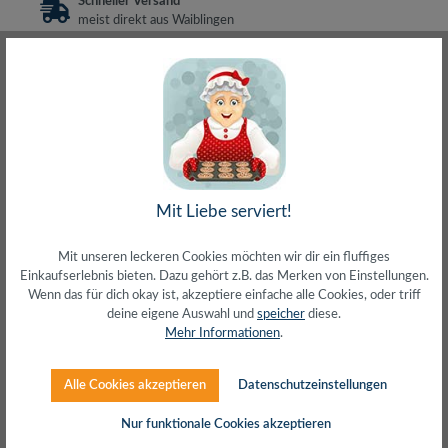
Schneller Versand
meist direkt aus Waiblingen
30 Tage Rückgaberecht
ohne Risiko bestellen
LIVE-Beratung
– Frag den Profi!
kostenlos und persönlich
Über 20+ Jahre Erfahrung
wir wissen von was wir sprechen
Mit Liebe serviert!
Mit unseren leckeren Cookies möchten wir dir ein fluffiges
Beschreibung
Einkaufserlebnis bieten. Dazu gehört z.B. das Merken von Einstellungen.
Wenn das für dich okay ist, akzeptiere einfache alle Cookies, oder triff
Cat.6A Class EA bis 500 MHz, 10 Gbit/sGemäß ISO/IEC
deine eigene Auswahl und
speicher
diese.
11801, EN 50173, ANSI/TIA-568C.2Geeignet für PoE,
Mehr Informationen
.
PoE+ und PoE++Kabel: 2…
Mehr
Herstellerinfos
Alle Cookies akzeptieren
Datenschutzeinstellungen
Nur funktionale Cookies akzeptieren
Bewertungen