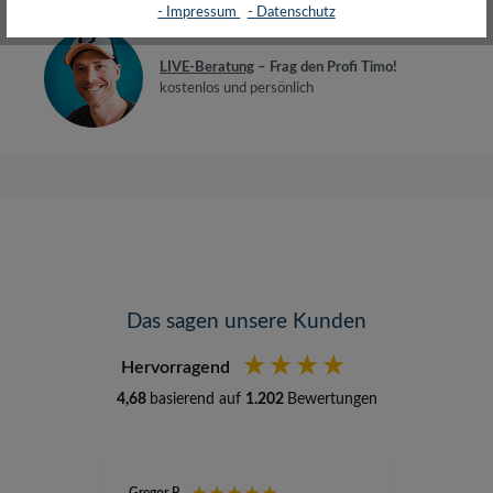
- Impressum
- Datenschutz
LIVE-Beratung
– Frag den Profi Timo!
kostenlos und persönlich
Das sagen unsere Kunden
Hervorragend
4,68
basierend auf
1.202
Bewertungen