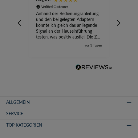
Gregor B
Stefan A
Verified Customer
Verifi
Anhand der Bedienungsanleitung
kompete
und den bei gelegten Adaptern
Versand
konnte ich gleich das anliegende
wird ge
Signal an der Hauseinführung
eingeric
testen, was positiv ausfiel. Die Zeit
der Ungewissheit ist jetzt vorbei,
vor 3 Tagen
ich kann mit Sicherheit die
Störung vom TV-Ausfall richtig
zuordnen.
ALLGEMEIN
SERVICE
TOP KATEGORIEN