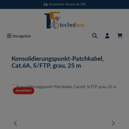
Kostenloser Versand ab 50€
Zum Hauptinhalt springen
Navigation
Konsolidierungspunkt-Patchkabel,
Cat.6A, S/FTP, grau, 25 m
Bildergalerie überspringen
Ausverkauft