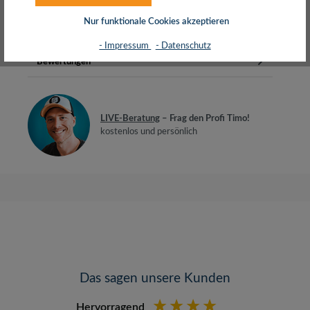
komfortablere Betrachtung…
Mehr
Nur funktionale Cookies akzeptieren
Herstellerinfos
- Impressum
- Datenschutz
Bewertungen
LIVE-Beratung
– Frag den Profi Timo!
kostenlos und persönlich
Das sagen unsere Kunden
Hervorragend