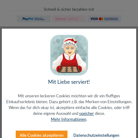
Schnell & sicher bezahlen mit
Schneller Versand
meist direkt aus Waiblingen
30 Tage Rückgaberecht
ohne Risiko bestellen
LIVE-Beratung
– Frag den Profi!
kostenlos und persönlich
Über 20+ Jahre Erfahrung
wir wissen von was wir sprechen
Mit Liebe serviert!
Mit unseren leckeren Cookies möchten wir dir ein fluffiges
Einkaufserlebnis bieten. Dazu gehört z.B. das Merken von Einstellungen.
Wenn das für dich okay ist, akzeptiere einfache alle Cookies, oder triff
deine eigene Auswahl und
speicher
diese.
Beschreibung
Mehr Informationen
.
Maße BxTxH: 650x260x130 mmTragkraft: 20 kg
max.Erhöhen Sie Ihren Monitor oder Ihr Notebook in eine
Alle Cookies akzeptieren
Datenschutzeinstellungen