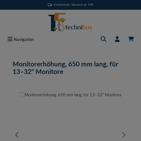
Kostenloser Versand ab 50€
Zum Hauptinhalt springen
Navigation
Monitorerhöhung, 650 mm lang, für
13–32" Monitore
Bildergalerie überspringen