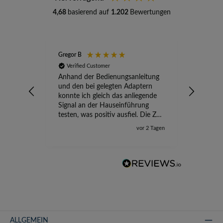
4,68
basierend auf
1.202
Bewertungen
Gregor B
Stefan A
Verified Customer
Verifi
Anhand der Bedienungsanleitung
kompete
und den bei gelegten Adaptern
Versand
konnte ich gleich das anliegende
wird ge
Signal an der Hauseinführung
eingeric
testen, was positiv ausfiel. Die Zeit
der Ungewissheit ist jetzt vorbei,
vor 2 Tagen
ich kann mit Sicherheit die
Störung vom TV-Ausfall richtig
zuordnen.
ALLGEMEIN