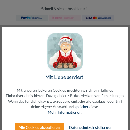
Schnell & sicher bezahlen mit
Schneller Versand
meist direkt aus Waiblingen
30 Tage Rückgaberecht
ohne Risiko bestellen
LIVE-Beratung
– Frag den Profi!
kostenlos und persönlich
Über 20+ Jahre Erfahrung
wir wissen von was wir sprechen
Mit Liebe serviert!
Mit unseren leckeren Cookies möchten wir dir ein fluffiges
Einkaufserlebnis bieten. Dazu gehört z.B. das Merken von Einstellungen.
Wenn das für dich okay ist, akzeptiere einfache alle Cookies, oder triff
deine eigene Auswahl und
speicher
diese.
Beschreibung
Mehr Informationen
.
Maße BxTxH: 370x235x100 mmTragkraft: 20 kg
max.Erhöhen Sie Ihren Monitor oder Ihr Notebook in eine
Alle Cookies akzeptieren
Datenschutzeinstellungen