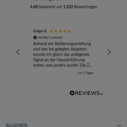
4,68
basierend auf
1.202
Bewertungen
Gregor B
Stefan A
Verified Customer
Verifi
Anhand der Bedienungsanleitung
kompete
und den bei gelegten Adaptern
Versand
konnte ich gleich das anliegende
wird ge
Signal an der Hauseinführung
eingeric
testen, was positiv ausfiel. Die Zeit
der Ungewissheit ist jetzt vorbei,
vor 2 Tagen
ich kann mit Sicherheit die
Störung vom TV-Ausfall richtig
zuordnen.
ALLGEMEIN