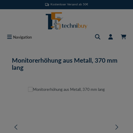
Kostenloser Versand ab 50€
Zum Hauptinhalt springen
Navigation
Monitorerhöhung aus Metall, 370 mm
lang
Bildergalerie überspringen