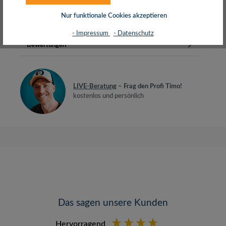
komfortablere Betrachtung…
Mehr
Nur funktionale Cookies akzeptieren
Herstellerinfos
- Impressum
- Datenschutz
Bewertungen
LIVE-Beratung
– Frag den Profi Timo!
kostenlos und persönlich
Das sagen unsere Kunden
Hervorragend