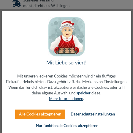
Schneller Versand
meist direkt aus Waiblingen
30 Tage Rückgaberecht
ohne Risiko bestellen
LIVE-Beratung
– Frag den Profi!
kostenlos und persönlich
Über 20+ Jahre Erfahrung
wir wissen von was wir sprechen
Mit Liebe serviert!
Mit unseren leckeren Cookies möchten wir dir ein fluffiges
Beschreibung
Einkaufserlebnis bieten. Dazu gehört z.B. das Merken von Einstellungen.
Wenn das für dich okay ist, akzeptiere einfache alle Cookies, oder triff
Anschluss 1: IEC 60320 C14 (Stecker)Anschluss 2: IEC
deine eigene Auswahl und
speicher
diese.
60320 C13 (Buchse)Kabeltyp: H05VV-F3G 3x 0,75
Mehr Informationen
.
mm²Geeignet für 230 V, 10…
Mehr
Herstellerinfos
Alle Cookies akzeptieren
Datenschutzeinstellungen
Nur funktionale Cookies akzeptieren
Bewertungen