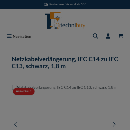
Kostenloser Versand ab 50€
Zum Hauptinhalt springen
Navigation
Netzkabelverlängerung, IEC C14 zu IEC
C13, schwarz, 1,8 m
Bildergalerie überspringen
Ausverkauft