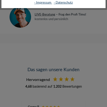
- Impressum
- Datenschutz
LIVE-Beratung
– Frag den Profi Timo!
kostenlos und persönlich
Das sagen unsere Kunden
Hervorragend
4,68
basierend auf
1.202
Bewertungen