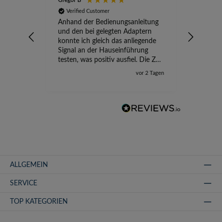
Gregor B
Stefan A
Verified Customer
Verifi
Anhand der Bedienungsanleitung
kompete
und den bei gelegten Adaptern
Versand
konnte ich gleich das anliegende
wird ge
Signal an der Hauseinführung
eingeric
testen, was positiv ausfiel. Die Zeit
der Ungewissheit ist jetzt vorbei,
vor 2 Tagen
ich kann mit Sicherheit die
Störung vom TV-Ausfall richtig
zuordnen.
ALLGEMEIN
SERVICE
TOP KATEGORIEN