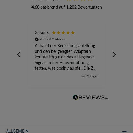
4,68
basierend auf
1.202
Bewertungen
Gregor B
Stefan A
Verified Customer
Verifi
Anhand der Bedienungsanleitung
kompete
und den bei gelegten Adaptern
Versand
konnte ich gleich das anliegende
wird ge
Signal an der Hauseinführung
eingeric
testen, was positiv ausfiel. Die Zeit
der Ungewissheit ist jetzt vorbei,
vor 2 Tagen
ich kann mit Sicherheit die
Störung vom TV-Ausfall richtig
zuordnen.
ALLGEMEIN