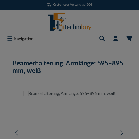
Kostenloser Versand ab 50€
Zum Hauptinhalt springen
Navigation
Beamerhalterung, Armlänge: 595–895
mm, weiß
Bildergalerie überspringen