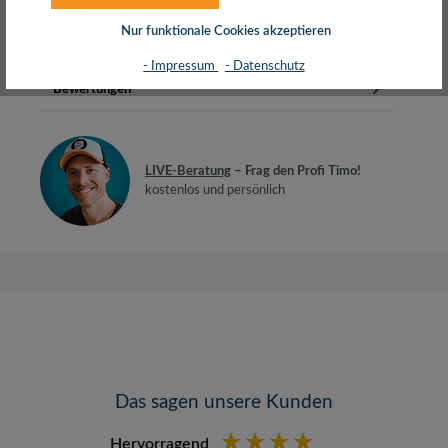
kg max.Die Halterung hat vier…
Mehr
Nur funktionale Cookies akzeptieren
Herstellerinfos
- Impressum
- Datenschutz
Bewertungen
LIVE-Beratung
– Frag den Profi Timo!
kostenlos und persönlich
Das sagen unsere Kunden
Hervorragend