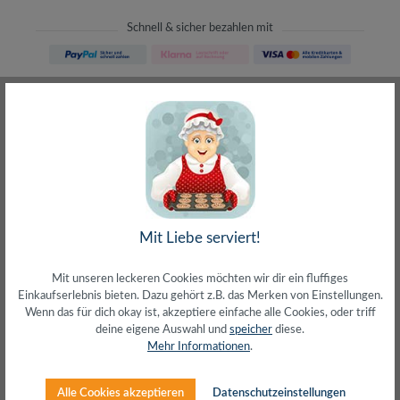
Schnell & sicher bezahlen mit
Schneller Versand
meist direkt aus Waiblingen
30 Tage Rückgaberecht
ohne Risiko bestellen
LIVE-Beratung
– Frag den Profi!
kostenlos und persönlich
Über 20+ Jahre Erfahrung
wir wissen von was wir sprechen
Mit Liebe serviert!
Mit unseren leckeren Cookies möchten wir dir ein fluffiges
Einkaufserlebnis bieten. Dazu gehört z.B. das Merken von Einstellungen.
Wenn das für dich okay ist, akzeptiere einfache alle Cookies, oder triff
deine eigene Auswahl und
speicher
diese.
Beschreibung
Mehr Informationen
.
Stabiles und schlichtes DesignMontageart:
DeckenmontageGeeignet für flache DeckenTragkraft: 35
Alle Cookies akzeptieren
Datenschutzeinstellungen