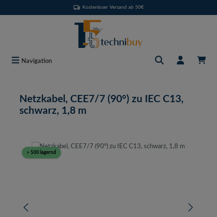
Kostenloser Versand ab 50€
Zum Hauptinhalt springen
Navigation
Netzkabel, CEE7/7 (90°) zu IEC C13,
schwarz, 1,8 m
Bildergalerie überspringen
> 500 lagernd