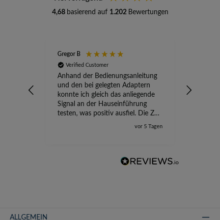
4,68
basierend auf
1.202
Bewertungen
Gregor B
Stefan A
Verified Customer
Verifi
Anhand der Bedienungsanleitung
kompete
und den bei gelegten Adaptern
Versand
konnte ich gleich das anliegende
wird ge
Signal an der Hauseinführung
eingeric
testen, was positiv ausfiel. Die Zeit
der Ungewissheit ist jetzt vorbei,
vor 5 Tagen
ich kann mit Sicherheit die
Störung vom TV-Ausfall richtig
zuordnen.
ALLGEMEIN