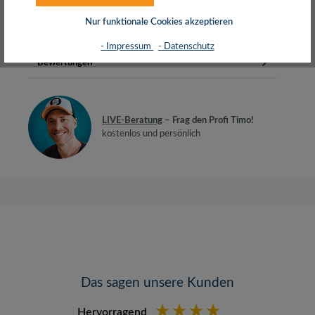
H05VV-F3G 3x 0,75 mm²Geeignet fü…
Mehr
Nur funktionale Cookies akzeptieren
Herstellerinfos
- Impressum
- Datenschutz
Bewertungen
LIVE-Beratung
– Frag den Profi Timo!
kostenlos und persönlich
Das sagen unsere Kunden
Hervorragend