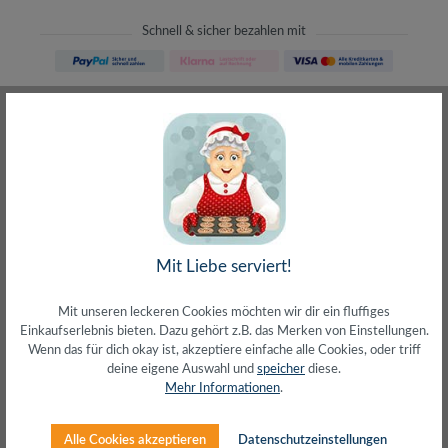
Schnell & sicher bezahlen mit
Schneller Versand
meist direkt aus Waiblingen
30 Tage Rückgaberecht
ohne Risiko bestellen
LIVE-Beratung
– Frag den Profi!
kostenlos und persönlich
Über 20+ Jahre Erfahrung
wir wissen von was wir sprechen
Mit Liebe serviert!
Mit unseren leckeren Cookies möchten wir dir ein fluffiges
Einkaufserlebnis bieten. Dazu gehört z.B. das Merken von Einstellungen.
Wenn das für dich okay ist, akzeptiere einfache alle Cookies, oder triff
deine eigene Auswahl und
speicher
diese.
Beschreibung
Mehr Informationen
.
Anschluss 1: Schutzkontaktstecker (CEE 7/7)
90°Anschluss 2: IEC 60320 C13 (Buchse)Kabeltyp:
Alle Cookies akzeptieren
Datenschutzeinstellungen