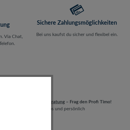
Sichere Zahlungsmöglichkeiten
tung
Bei uns kaufst du sicher und flexibel ein.
n. Via Chat,
elefon.
LIVE-Beratung
– Frag den Profi Timo!
kostenlos und persönlich