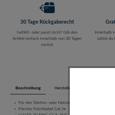
30 Tage Rückgaberecht
Gra
Gefällt- oder passt nicht? Gib den
Innerhalb 
Artikel einfach innerhalb von 30 Tagen
zahlst du
zurück
Beschreibung
Herstellerinfos
Bewertung
Für den Telefon- oder Netzwerkanschluss
Flaches Patchkabel Cat.5e
U/UTP, 30 AWG CCA, PVC