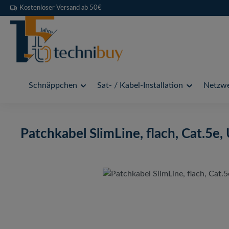
Kostenloser Versand ab 50€
 Hauptinhalt springen
Zur Suche springen
Zur Hauptnavigation springen
Schnäppchen
Sat- / Kabel-Installation
Netzwe
Patchkabel SlimLine, flach, Cat.5e,
Bildergalerie überspringen