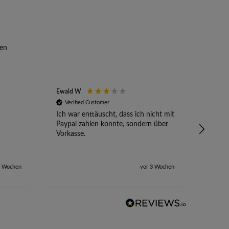
en
Ewald W
Anony
Verified Customer
Veri
Ich war enttäuscht, dass ich nicht mit
Absetz
Paypal zahlen konnte, sondern über
alles 
Vorkasse.
2 Wochen
vor 3 Wochen