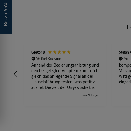
Bis zu 65% sparen!
H
Gregor B
Stefan 
Verified Customer
Veri
Anhand der Bedienungsanleitung und
kompet
den bei gelegten Adaptern konnte ich
Versan
gleich das anliegende Signal an der
wird g
Hauseinführung testen, was positiv
einger
ausfiel. Die Zeit der Ungewissheit ist
jetzt vorbei, ich kann mit Sicherheit
vor 3 Tagen
die Störung vom TV-Ausfall richtig
zuordnen.