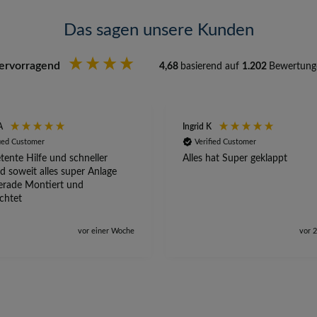
Das sagen unsere Kunden
ervorragend
4,68
basierend auf
1.202
Bewertung
A
Ingrid K
fied Customer
Verified Customer
ente Hilfe und schneller
Alles hat Super geklappt
d soweit alles super Anlage
erade Montiert und
ichtet
vor einer Woche
vor 