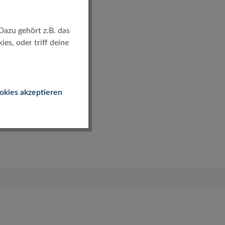
Dazu gehört z.B. das
es, oder triff deine
okies akzeptieren