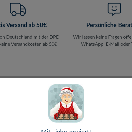
tis Versand ab 50€
Persönliche Bera
von Deutschland mit der DPD
Wir lassen keine Fragen offe
 keine Versandkosten ab 50€
WhatsApp, E-Mail oder T
en