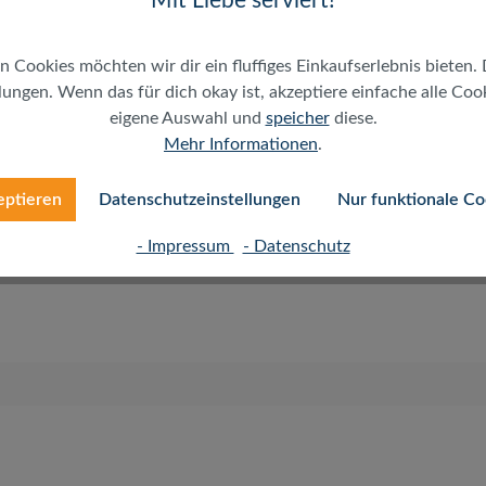
Mit Liebe serviert!
n Cookies möchten wir dir ein fluffiges Einkaufserlebnis bieten. 
ungen. Wenn das für dich okay ist, akzeptiere einfache alle Cooki
eigene Auswahl und
speicher
diese.
r sehr geringen Abmessungen und Biegeradien ideal für den
Mehr Informationen
.
len Umgebungen. Es unterstützt alle derzeitigen
speziell analoge und digitale Telefonie (ISDN). Diese
eptieren
Datenschutzeinstellungen
Nur funktionale Co
 flexibel.
- Impressum
- Datenschutz