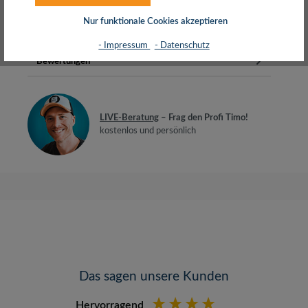
RAL9003 signalweissAufputzrahm…
Mehr
Nur funktionale Cookies akzeptieren
Herstellerinfos
- Impressum
- Datenschutz
Bewertungen
LIVE-Beratung
– Frag den Profi Timo!
kostenlos und persönlich
Das sagen unsere Kunden
Hervorragend