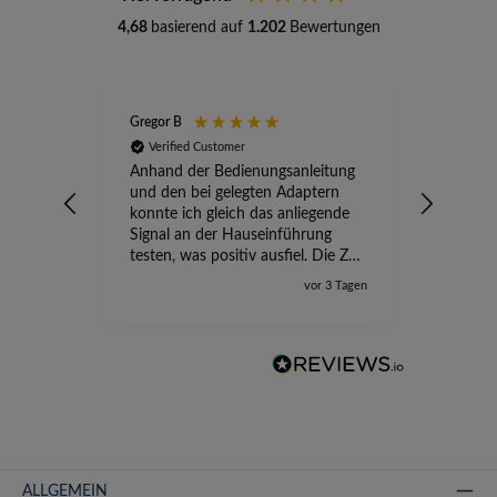
4,68
basierend auf
1.202
Bewertungen
Gregor B
Stefan A
Verified Customer
Verifi
Anhand der Bedienungsanleitung
kompete
und den bei gelegten Adaptern
Versand
konnte ich gleich das anliegende
wird ge
Signal an der Hauseinführung
eingeric
testen, was positiv ausfiel. Die Zeit
der Ungewissheit ist jetzt vorbei,
vor 3 Tagen
ich kann mit Sicherheit die
Störung vom TV-Ausfall richtig
zuordnen.
ALLGEMEIN