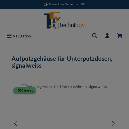
Kostenloser Versand ab 50€
Zum Hauptinhalt springen
Navigation
Aufputzgehäuse für Unterputzdosen,
signalweiss
Bildergalerie überspringen
> 500 lagernd