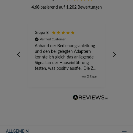
4,68
basierend auf
1.202
Bewertungen
Gregor B
Stefan A
Verified Customer
Verifi
Anhand der Bedienungsanleitung
kompete
und den bei gelegten Adaptern
Versand
konnte ich gleich das anliegende
wird ge
Signal an der Hauseinführung
eingeric
testen, was positiv ausfiel. Die Zeit
der Ungewissheit ist jetzt vorbei,
vor 2 Tagen
ich kann mit Sicherheit die
Störung vom TV-Ausfall richtig
zuordnen.
ALLGEMEIN