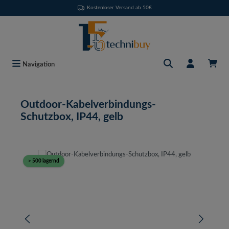
Kostenloser Versand ab 50€
Zum Hauptinhalt springen
Navigation
Outdoor-Kabelverbindungs-
Schutzbox, IP44, gelb
Bildergalerie überspringen
> 500 lagernd