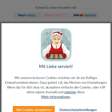
Schnell & sicher bezahlen mit
Schneller Versand
meist direkt aus Waiblingen
30 Tage Rückgaberecht
ohne Risiko bestellen
LIVE-Beratung
– Frag den Profi!
kostenlos und persönlich
Über 20+ Jahre Erfahrung
wir wissen von was wir sprechen
Mit Liebe serviert!
Mit unseren leckeren Cookies möchten wir dir ein fluffiges
Einkaufserlebnis bieten. Dazu gehört z.B. das Merken von Einstellungen.
Wenn das für dich okay ist, akzeptiere einfache alle Cookies, oder triff
deine eigene Auswahl und
speicher
diese.
Beschreibung
Mehr Informationen
.
Schutzkapsel zur sicheren Verbindung von Stecker und
Kupplung sowie zum Schutz vor NässeIdeal beim
Alle Cookies akzeptieren
Datenschutzeinstellungen