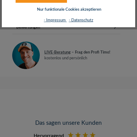
Gebrauch von Elektrogerät…
Mehr
Nur funktionale Cookies akzeptieren
Herstellerinfos
- Impressum
- Datenschutz
Bewertungen
LIVE-Beratung
– Frag den Profi Timo!
kostenlos und persönlich
Das sagen unsere Kunden
Hervorragend