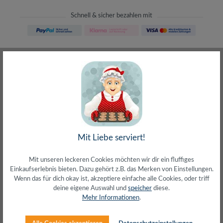
Schnell & sicher bezahlen mit
Schneller Versand
meist direkt aus Waiblingen
30 Tage Rückgaberecht
ohne Risiko bestellen
LIVE-Beratung
– Frag den Profi!
kostenlos und persönlich
Über 20+ Jahre Erfahrung
wir wissen von was wir sprechen
Mit Liebe serviert!
Mit unseren leckeren Cookies möchten wir dir ein fluffiges
Einkaufserlebnis bieten. Dazu gehört z.B. das Merken von Einstellungen.
Wenn das für dich okay ist, akzeptiere einfache alle Cookies, oder triff
deine eigene Auswahl und
speicher
diese.
Beschreibung
Mehr Informationen
.
Wurfantenne zum Empfang von UKW
SignalenKabellänge 1,8m, Dipollänge 1,8mAnschluss: IEC