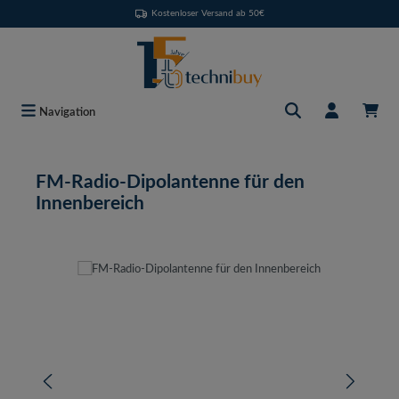
Kostenloser Versand ab 50€
Zum Hauptinhalt springen
Navigation
FM-Radio-Dipolantenne für den
Innenbereich
Bildergalerie überspringen