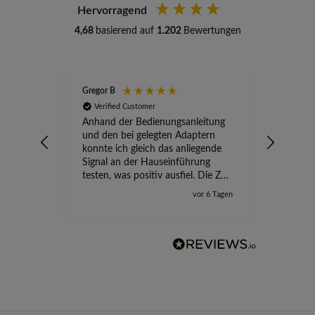
Hervorragend
4,68
basierend auf
1.202
Bewertungen
Gregor B
Stefan A
Verified Customer
Verifi
Anhand der Bedienungsanleitung
kompete
und den bei gelegten Adaptern
Versand
konnte ich gleich das anliegende
wird ge
Signal an der Hauseinführung
eingeric
testen, was positiv ausfiel. Die Zeit
der Ungewissheit ist jetzt vorbei,
vor 6 Tagen
ich kann mit Sicherheit die
Störung vom TV-Ausfall richtig
zuordnen.