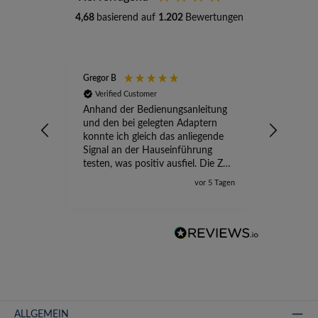
4,68
basierend auf
1.202
Bewertungen
Gregor B
Stefan A
Verified Customer
Verifi
Anhand der Bedienungsanleitung
kompete
und den bei gelegten Adaptern
Versand
konnte ich gleich das anliegende
wird ge
Signal an der Hauseinführung
eingeric
testen, was positiv ausfiel. Die Zeit
der Ungewissheit ist jetzt vorbei,
vor 5 Tagen
ich kann mit Sicherheit die
Störung vom TV-Ausfall richtig
zuordnen.
ALLGEMEIN