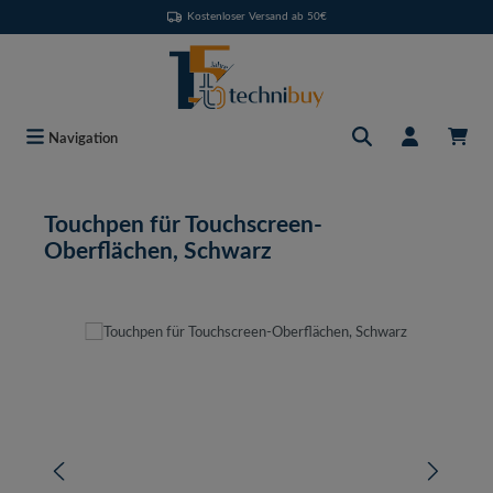
Kostenloser Versand ab 50€
Zum Hauptinhalt springen
Navigation
Touchpen für Touchscreen-
Oberflächen, Schwarz
Bildergalerie überspringen