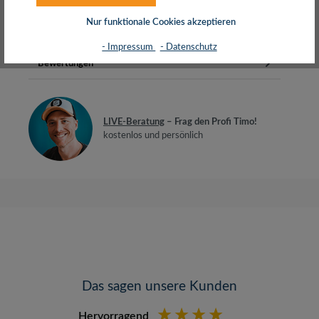
GummispitzeGeeignet für Smartphones u…
Mehr
Nur funktionale Cookies akzeptieren
Herstellerinfos
- Impressum
- Datenschutz
Bewertungen
LIVE-Beratung
– Frag den Profi Timo!
kostenlos und persönlich
Das sagen unsere Kunden
Hervorragend