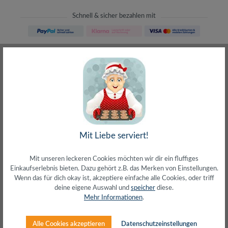
Schnell & sicher bezahlen mit
Schneller Versand
meist direkt aus Waiblingen
30 Tage Rückgaberecht
ohne Risiko bestellen
LIVE-Beratung
– Frag den Profi!
kostenlos und persönlich
Über 20+ Jahre Erfahrung
wir wissen von was wir sprechen
Mit Liebe serviert!
Mit unseren leckeren Cookies möchten wir dir ein fluffiges
Einkaufserlebnis bieten. Dazu gehört z.B. das Merken von Einstellungen.
Wenn das für dich okay ist, akzeptiere einfache alle Cookies, oder triff
deine eigene Auswahl und
speicher
diese.
Beschreibung
Mehr Informationen
.
Touchpen im Hexagon DesignMaterial:
AluminiumGeeignet für Touchscreen OberflächenSofte
Alle Cookies akzeptieren
Datenschutzeinstellungen