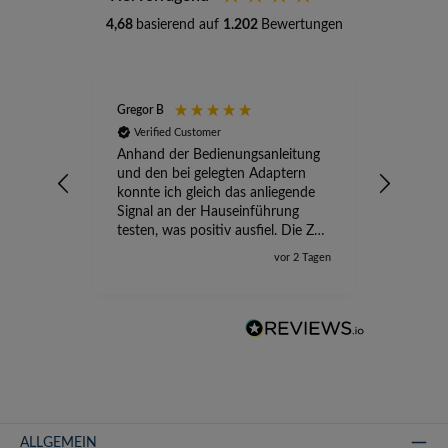
4,68
basierend auf
1.202
Bewertungen
Gregor B
Stefan A
Verified Customer
Verifi
Anhand der Bedienungsanleitung
kompete
und den bei gelegten Adaptern
Versand
konnte ich gleich das anliegende
wird ge
Signal an der Hauseinführung
eingeric
testen, was positiv ausfiel. Die Zeit
der Ungewissheit ist jetzt vorbei,
vor 2 Tagen
ich kann mit Sicherheit die
Störung vom TV-Ausfall richtig
zuordnen.
ALLGEMEIN