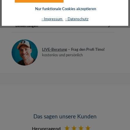
mmTransparente KabelummantelungSchlos…
Mehr
Nur funktionale Cookies akzeptieren
Herstellerinfos
- Impressum
- Datenschutz
Bewertungen
LIVE-Beratung
– Frag den Profi Timo!
kostenlos und persönlich
Das sagen unsere Kunden
Hervorragend