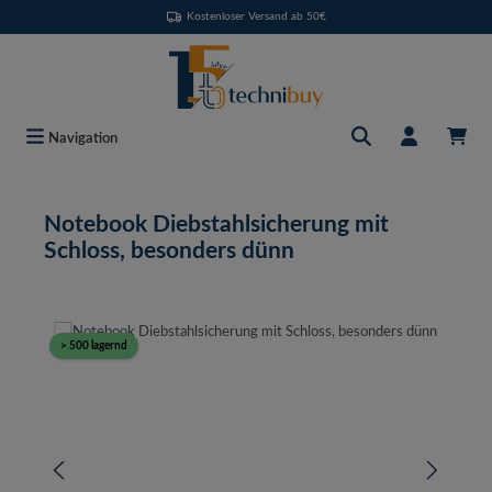
Kostenloser Versand ab 50€
Zum Hauptinhalt springen
Navigation
Notebook Diebstahlsicherung mit
Schloss, besonders dünn
Bildergalerie überspringen
> 500 lagernd