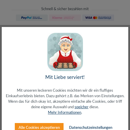
Schnell & sicher bezahlen mit
Schneller Versand
meist direkt aus Waiblingen
30 Tage Rückgaberecht
ohne Risiko bestellen
LIVE-Beratung
– Frag den Profi!
kostenlos und persönlich
Über 20+ Jahre Erfahrung
wir wissen von was wir sprechen
Mit Liebe serviert!
Mit unseren leckeren Cookies möchten wir dir ein fluffiges
Einkaufserlebnis bieten. Dazu gehört z.B. das Merken von Einstellungen.
Wenn das für dich okay ist, akzeptiere einfache alle Cookies, oder triff
deine eigene Auswahl und
speicher
diese.
Beschreibung
Mehr Informationen
.
Befestigung am Notebook über den Standard
SicherheitsschlitzDünnes T-Schloss: Ø15 x 35
Alle Cookies akzeptieren
Datenschutzeinstellungen