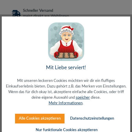
Schneller Versand
meist direkt aus Waiblingen
30 Tage Rückgaberecht
ohne Risiko bestellen
LIVE-Beratung
– Frag den Profi!
kostenlos und persönlich
Über 20+ Jahre Erfahrung
wir wissen von was wir sprechen
Mit Liebe serviert!
Mit unseren leckeren Cookies möchten wir dir ein fluffiges
Einkaufserlebnis bieten. Dazu gehört z.B. das Merken von Einstellungen.
Beschreibung
Wenn das für dich okay ist, akzeptiere einfache alle Cookies, oder triff
deine eigene Auswahl und
speicher
diese.
12 Pigtails je 0,9 mm mit LC-Steckverbinder, 2 mLeicht
Mehr Informationen
.
abziehbar bis 1 mMit gefärbten Fasercoatings 900µ: Rot,
grün, blau, g…
Mehr
Alle Cookies akzeptieren
Datenschutzeinstellungen
Herstellerinfos
Nur funktionale Cookies akzeptieren