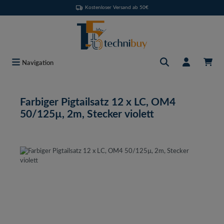
Kostenloser Versand ab 50€
Zum Hauptinhalt springen
Navigation
Farbiger Pigtailsatz 12 x LC, OM4
50/125µ, 2m, Stecker violett
Bildergalerie überspringen