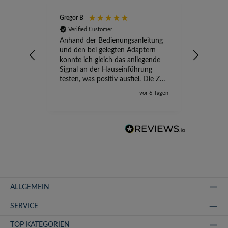
Gregor B
Stefan A
Verified Customer
Verifi
Anhand der Bedienungsanleitung
kompete
und den bei gelegten Adaptern
Versand
konnte ich gleich das anliegende
wird ge
Signal an der Hauseinführung
eingeric
testen, was positiv ausfiel. Die Zeit
der Ungewissheit ist jetzt vorbei,
vor 6 Tagen
ich kann mit Sicherheit die
Störung vom TV-Ausfall richtig
zuordnen.
ALLGEMEIN
SERVICE
TOP KATEGORIEN