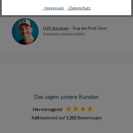
Bewertungen
- Impressum
- Datenschutz
LIVE-Beratung
– Frag den Profi Timo!
kostenlos und persönlich
Das sagen unsere Kunden
Hervorragend
4,68
basierend auf
1.202
Bewertungen