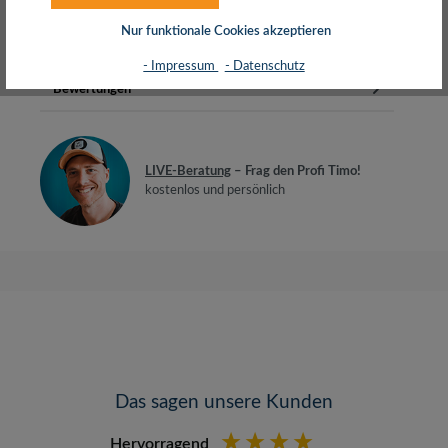
mit erhöhtem Berührungssch…
Mehr
Nur funktionale Cookies akzeptieren
Herstellerinfos
- Impressum
- Datenschutz
Bewertungen
LIVE-Beratung
– Frag den Profi Timo!
kostenlos und persönlich
Das sagen unsere Kunden
Hervorragend