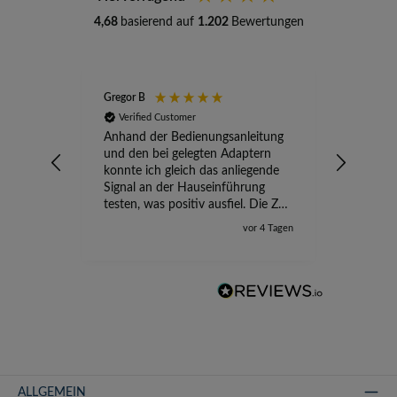
4,68
basierend auf
1.202
Bewertungen
Gregor B
Stefan A
Verified Customer
Verifi
Anhand der Bedienungsanleitung
kompete
und den bei gelegten Adaptern
Versand
konnte ich gleich das anliegende
wird ge
Signal an der Hauseinführung
eingeric
testen, was positiv ausfiel. Die Zeit
der Ungewissheit ist jetzt vorbei,
vor 4 Tagen
ich kann mit Sicherheit die
Störung vom TV-Ausfall richtig
zuordnen.
ALLGEMEIN