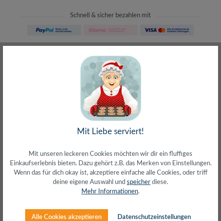
Schnell & sicher bezahlen mit
Schneller Versand
meist direkt aus Waiblingen
30 Tage Rückgaberecht
ohne Risiko bestellen
LIVE-Beratung
– Frag den Profi!
kostenlos und persönlich
Über 20+ Jahre Erfahrung
wir wissen von was wir sprechen
Mit Liebe serviert!
Mit unseren leckeren Cookies möchten wir dir ein fluffiges
Einkaufserlebnis bieten. Dazu gehört z.B. das Merken von Einstellungen.
Wenn das für dich okay ist, akzeptiere einfache alle Cookies, oder triff
deine eigene Auswahl und
speicher
diese.
Beschreibung
Mehr Informationen
.
6x SchutzkontaktbuchseMit beleuchtetem Ein/Aus-
SchalterAnordnung der Buchsen im 45°-WinkelBuchsen
Alle Cookies akzeptieren
Datenschutzeinstellungen