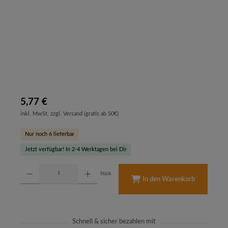
5,77 €
inkl. MwSt. zzgl. Versand (gratis ab 50€)
Nur noch 6 lieferbar
Jetzt verfügbar! In 2-4 Werktagen bei Dir
Produkt Anzahl: Gib den gewünschten Wert ein oder benutze die Schaltflächen um d
Stück
In den Warenkorb
Schnell & sicher bezahlen mit