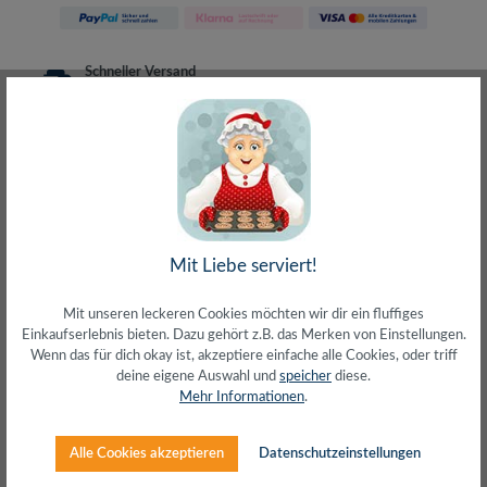
Schneller Versand
meist direkt aus Waiblingen
30 Tage Rückgaberecht
ohne Risiko bestellen
LIVE-Beratung
– Frag den Profi!
kostenlos und persönlich
Über 20+ Jahre Erfahrung
wir wissen von was wir sprechen
Mit Liebe serviert!
Mit unseren leckeren Cookies möchten wir dir ein fluffiges
Einkaufserlebnis bieten. Dazu gehört z.B. das Merken von Einstellungen.
Wenn das für dich okay ist, akzeptiere einfache alle Cookies, oder triff
Beschreibung
deine eigene Auswahl und
speicher
diese.
Mehr Informationen
.
Flaches Patchkabel Cat.6 U/UTPExtra dünnes und
schmales PatchkabelISO/IEC 11801 Channel Class E4 x
2 x 32/7 AWG KupferadernB…
Mehr
Alle Cookies akzeptieren
Datenschutzeinstellungen
Herstellerinfos