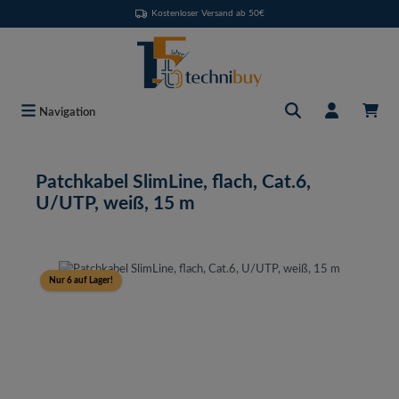
Kostenloser Versand ab 50€
Zum Hauptinhalt springen
Navigation
Patchkabel SlimLine, flach, Cat.6,
U/UTP, weiß, 15 m
Bildergalerie überspringen
Nur 6 auf Lager!