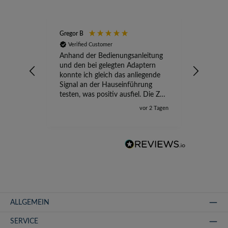
Gregor B
Stefan A
Verified Customer
Verifi
Anhand der Bedienungsanleitung
kompete
und den bei gelegten Adaptern
Versand
konnte ich gleich das anliegende
wird ge
Signal an der Hauseinführung
eingeric
testen, was positiv ausfiel. Die Zeit
der Ungewissheit ist jetzt vorbei,
vor 2 Tagen
ich kann mit Sicherheit die
Störung vom TV-Ausfall richtig
zuordnen.
ALLGEMEIN
SERVICE