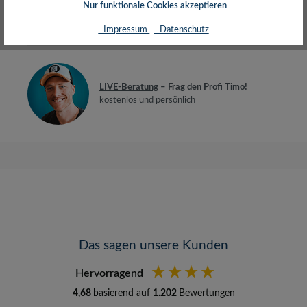
Nur funktionale Cookies akzeptieren
- Impressum
- Datenschutz
Bewertungen
LIVE-Beratung
– Frag den Profi Timo!
kostenlos und persönlich
Das sagen unsere Kunden
Hervorragend
4,68
basierend auf
1.202
Bewertungen