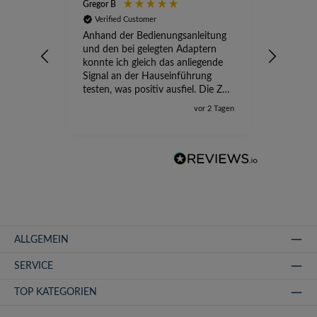
Gregor B
Stefan A
Verified Customer
Verifi
Anhand der Bedienungsanleitung
kompete
und den bei gelegten Adaptern
Versand
konnte ich gleich das anliegende
wird ge
Signal an der Hauseinführung
eingeric
testen, was positiv ausfiel. Die Zeit
der Ungewissheit ist jetzt vorbei,
vor 2 Tagen
ich kann mit Sicherheit die
Störung vom TV-Ausfall richtig
zuordnen.
ALLGEMEIN
SERVICE
TOP KATEGORIEN