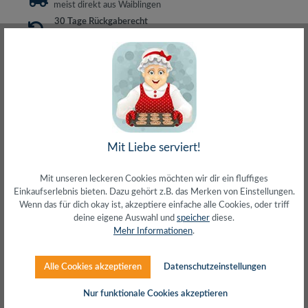
meist direkt aus Waiblingen
30 Tage Rückgaberecht
ohne Risiko bestellen
LIVE-Beratung
– Frag den Profi!
kostenlos und persönlich
Über 20+ Jahre Erfahrung
wir wissen von was wir sprechen
Mit Liebe serviert!
Mit unseren leckeren Cookies möchten wir dir ein fluffiges
Beschreibung
Einkaufserlebnis bieten. Dazu gehört z.B. das Merken von Einstellungen.
ACHTUNG:Es gibt einen Nachfolger unicable
Wenn das für dich okay ist, akzeptiere einfache alle Cookies, oder triff
Multischalter MSW 502-16 KPDie neue Generation von
deine eigene Auswahl und
speicher
diese.
SCR-Multischaltern (SCR = Satel…
Mehr
Mehr Informationen
.
Herstellerinfos
Alle Cookies akzeptieren
Datenschutzeinstellungen
Bewertungen
Nur funktionale Cookies akzeptieren