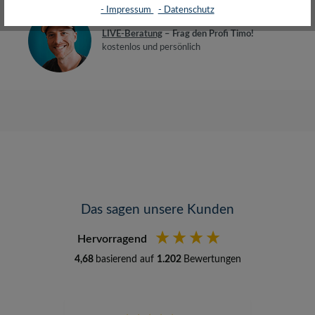
- Impressum
- Datenschutz
LIVE-Beratung
– Frag den Profi Timo!
kostenlos und persönlich
Das sagen unsere Kunden
Hervorragend
4,68
basierend auf
1.202
Bewertungen