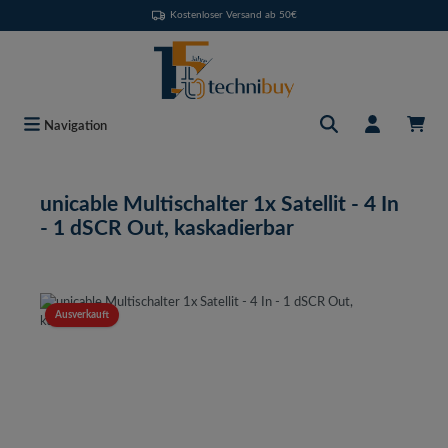
Kostenloser Versand ab 50€
Zum Hauptinhalt springen
Navigation
unicable Multischalter 1x Satellit - 4 In
- 1 dSCR Out, kaskadierbar
Bildergalerie überspringen
Ausverkauft