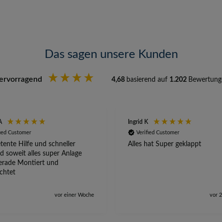
Das sagen unsere Kunden
ervorragend
4,68
basierend auf
1.202
Bewertung
A
Ingrid K
fied Customer
Verified Customer
ente Hilfe und schneller
Alles hat Super geklappt
d soweit alles super Anlage
erade Montiert und
ichtet
vor einer Woche
vor 