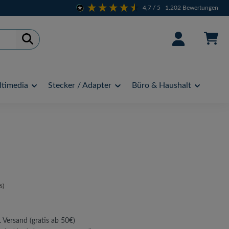
4,7
/ 5
1.202
Bewertungen
timedia
Stecker / Adapter
Büro & Haushalt
6)
. Versand (gratis ab 50€)