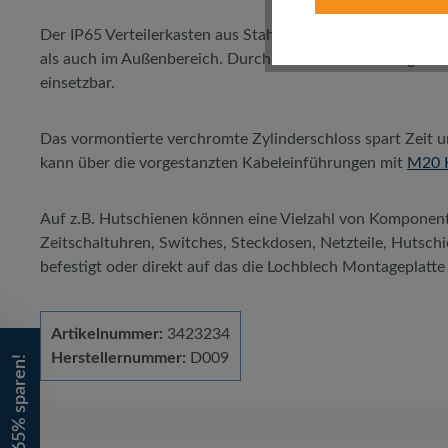
Der IP65 Verteilerkasten aus Stahlblech ist für den Einsa
als auch im Außenbereich. Durch seine Wasserdichtigkeit u
einsetzbar.
Das vormontierte verchromte Zylinderschloss spart Zeit u
kann über die vorgestanzten Kabeleinführungen mit
M20 
Auf z.B. Hutschienen können eine Vielzahl von Komponente
Zeitschaltuhren, Switches, Steckdosen, Netzteile, Huts
befestigt oder direkt auf das die Lochblech Montageplatt
Artikelnummer:
3423234
Herstellernummer:
D009
Bis zu 65% sparen!