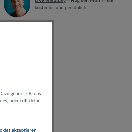
LIVE-Beratung
– Frag den Profi Timo!
kostenlos und persönlich
Dazu gehört z.B. das
es, oder triff deine
okies akzeptieren