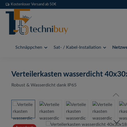
Kostenloser Versand ab 50€
 Hauptinhalt springen
Zur Suche springen
Zur Hauptnavigation springen
Schnäppchen
Sat- / Kabel-Installation
Netzwer
Verteilerkasten wasserdicht 40x3
Robust & Wasserdicht dank IP65
Bildergalerie überspringen