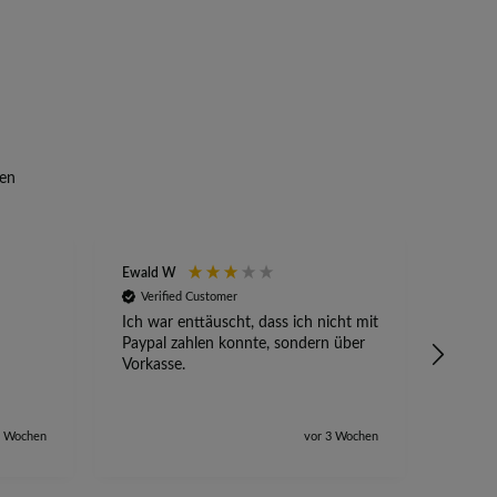
en
Ewald W
Anony
Verified Customer
Veri
Ich war enttäuscht, dass ich nicht mit
Absetz
Paypal zahlen konnte, sondern über
alles 
Vorkasse.
2 Wochen
vor 3 Wochen