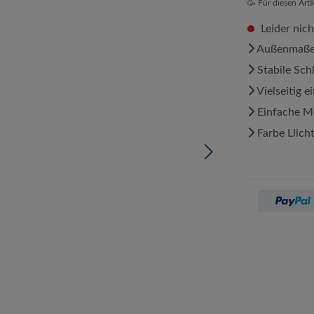
🥳 Für diesen Art
Leider nich
Außenmaße 
Stabile Sch
Vielseitig e
Einfache M
Farbe Llich