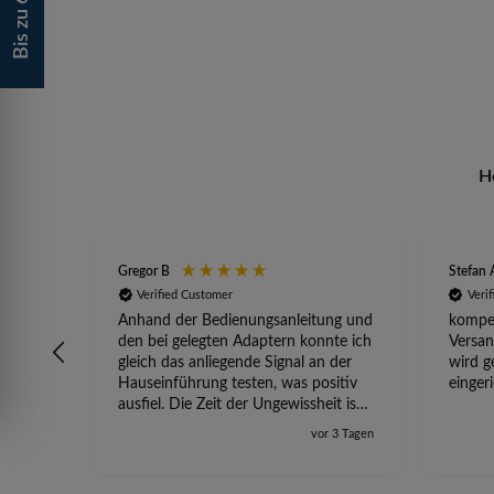
H
Gregor B
Stefan 
Verified Customer
Veri
Anhand der Bedienungsanleitung und
kompet
den bei gelegten Adaptern konnte ich
Versan
gleich das anliegende Signal an der
wird g
Hauseinführung testen, was positiv
einger
ausfiel. Die Zeit der Ungewissheit ist
jetzt vorbei, ich kann mit Sicherheit
vor 3 Tagen
die Störung vom TV-Ausfall richtig
zuordnen.