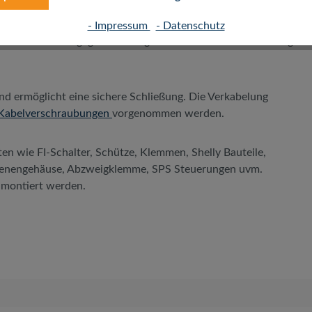
tz in verschiedenen Umgebungen konzipiert, sowohl im Innen-
- Impressum
- Datenschutz
nd den Schutz gegen Feuchtigkeit und Staub ist er vielseitig
nd ermöglicht eine sichere Schließung. Die Verkabelung
Kabelverschraubungen
vorgenommen werden.
n wie FI-Schalter, Schütze, Klemmen, Shelly Bauteile,
chienengehäuse, Abzweigklemme, SPS Steuerungen uvm.
e montiert werden.