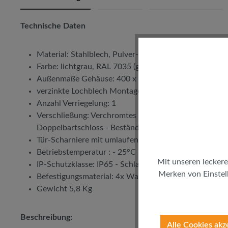
Technische Daten
Material: Stahlblech, Pulver-Strukturlackierung
Farbe: lichtgrau, RAL 7035 (grau)
Außenmaße Gehäuse: 400 x 300 x 180mm
verzinkte Lochblech Montageplatte 335 x 270 x 19
Anzahl Verriegelung: 1
Verschließung: Verchromtes Zylinderschloss mit einem
Doppelbartschloss - Beständigkeit: Chemische Mittel 
Tür-Scharniere mit umlaufender Dichtung
Betriebstemperatur : - 25°C bis + 60°C
Mit unseren leckere
IP-Schutzklasse: IP65 - Schlagfestigkeit: IK10
Merken von Einstell
Befestigungsmaterial: 4x Wandhalterungen (inkl.)
Gewicht 5,8 Kg
Beschreibung:
Alle Cookies akz