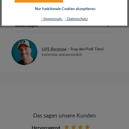
EthernetAuflösung: Ultra HD bis…
Mehr
Nur funktionale Cookies akzeptieren
Herstellerinfos
- Impressum
- Datenschutz
Bewertungen
LIVE-Beratung
– Frag den Profi Timo!
kostenlos und persönlich
Das sagen unsere Kunden
Hervorragend