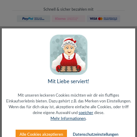
Schnell & sicher bezahlen mit
Schneller Versand
meist direkt aus Waiblingen
30 Tage Rückgaberecht
ohne Risiko bestellen
LIVE-Beratung
– Frag den Profi!
kostenlos und persönlich
Über 20+ Jahre Erfahrung
wir wissen von was wir sprechen
Mit Liebe serviert!
Mit unseren leckeren Cookies möchten wir dir ein fluffiges
Einkaufserlebnis bieten. Dazu gehört z.B. das Merken von Einstellungen.
Wenn das für dich okay ist, akzeptiere einfache alle Cookies, oder triff
deine eigene Auswahl und
speicher
diese.
Beschreibung
Mehr Informationen
.
Anschluss 1: HDMI-A (Stecker)Anschluss 2: HDMI-A
(Buchse)Entspricht HDMI 1.4 High Speed with
Alle Cookies akzeptieren
Datenschutzeinstellungen