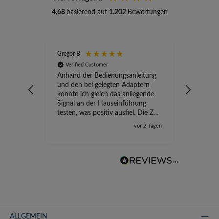
4,68
basierend auf
1.202
Bewertungen
Gregor B
Stefan A
Verified Customer
Verifi
Anhand der Bedienungsanleitung
kompete
und den bei gelegten Adaptern
Versand
konnte ich gleich das anliegende
wird ge
Signal an der Hauseinführung
eingeric
testen, was positiv ausfiel. Die Zeit
der Ungewissheit ist jetzt vorbei,
vor 2 Tagen
ich kann mit Sicherheit die
Störung vom TV-Ausfall richtig
zuordnen.
ALLGEMEIN