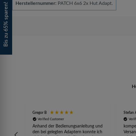
Herstellernummer:
PATCH 6x6 2x Hut Adapt.
Bis zu 65% sparen!
H
Gregor B
Stefan 
Verified Customer
Veri
Anhand der Bedienungsanleitung und
kompet
den bei gelegten Adaptern konnte ich
Versan