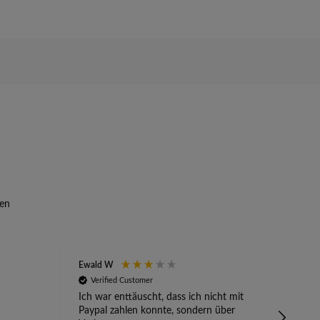
en
Ewald W
Anony
Verified Customer
Veri
Ich war enttäuscht, dass ich nicht mit
Absetz
Paypal zahlen konnte, sondern über
alles 