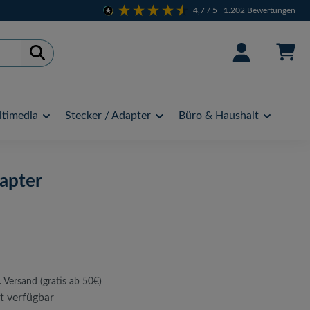
4,7
/ 5
1.202
Bewertungen
timedia
Stecker / Adapter
Büro & Haushalt
apter
. Versand (gratis ab 50€)
t verfügbar