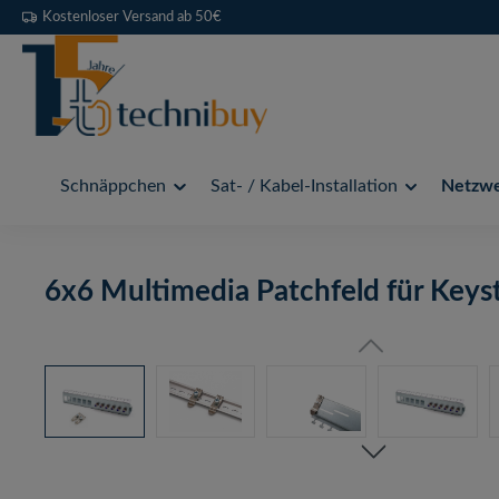
Kostenloser Versand ab 50€
 Hauptinhalt springen
Zur Suche springen
Zur Hauptnavigation springen
Schnäppchen
Sat- / Kabel-Installation
Netzwer
6x6 Multimedia Patchfeld für Keys
Bildergalerie überspringen