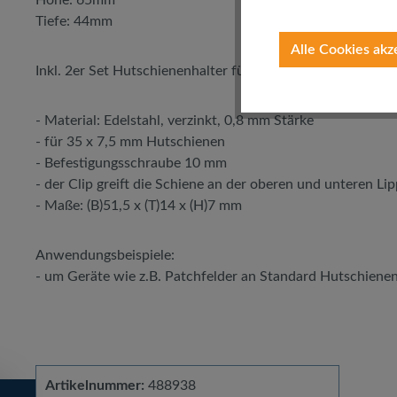
Tiefe: 44mm
Alle Cookies akz
Inkl. 2er Set Hutschienenhalter für DIN-Hutprofilschiene
- Material: Edelstahl, verzinkt, 0,8 mm Stärke
- für 35 x 7,5 mm Hutschienen
- Befestigungsschraube 10 mm
- der Clip greift die Schiene an der oberen und unteren Li
- Maße: (B)51,5 x (T)14 x (H)7 mm
Anwendungsbeispiele:
- um Geräte wie z.B. Patchfelder an Standard Hutschienen
Artikelnummer:
488938