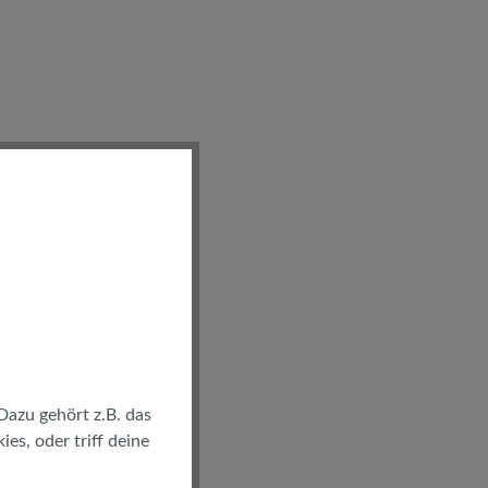
Dazu gehört z.B. das
es, oder triff deine