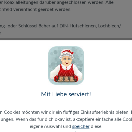
er Koaxialleitungen darüber angeschlossen werden. Alle
hfeld vereinfacht geerdet werden.
ang- oder Schlüssellöcher auf DIN-Hutschienen, Lochblech/
n.
unterschiedliche Keystone Adapter eingesetzt werden - egal
dule oder IEC Keystone Module.
n F-Verbinder Buchse/Buchse F-81-HQ-1 NiTin (vormontiert)
ernsehen. Die Cabelcon F-Verbinder sind für den Einsatz bei
en. Alle angeschlossenen Koaxialkabel können damit nach
Mit Liebe serviert!
ichen Potentialausgleich) geerdet werden.
n Cookies möchten wir dir ein fluffiges Einkaufserlebnis bieten. 
ungen. Wenn das für dich okay ist, akzeptiere einfache alle Cooki
eigene Auswahl und
speicher
diese.