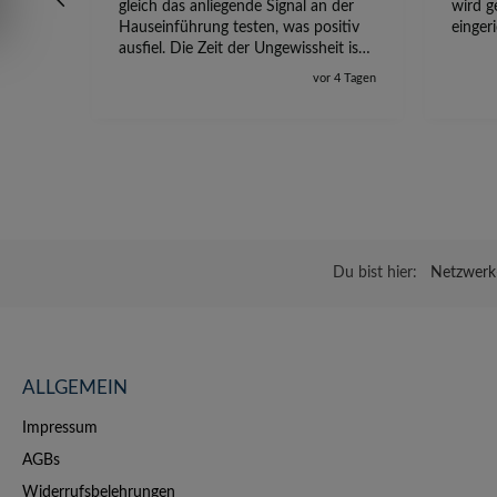
gleich das anliegende Signal an der
wird g
Hauseinführung testen, was positiv
einger
ausfiel. Die Zeit der Ungewissheit ist
jetzt vorbei, ich kann mit Sicherheit
vor 4 Tagen
die Störung vom TV-Ausfall richtig
zuordnen.
Du bist hier:
Netzwerk-
ALLGEMEIN
Impressum
AGBs
Widerrufsbelehrungen