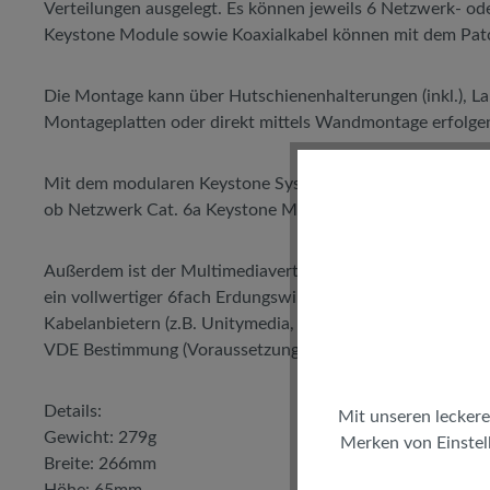
Verteilungen ausgelegt. Es können jeweils 6 Netzwerk- od
Keystone Module sowie Koaxialkabel können mit dem Patc
Die Montage kann über Hutschienenhalterungen (inkl.), L
Montageplatten oder direkt mittels Wandmontage erfolge
Mit dem modularen Keystone System können bis zu 6 Stk. 
ob Netzwerk Cat. 6a Keystone Module, LWL Keystone Mo
Außerdem ist der Multimediaverteiler mit 6 Stk. Cabelco
ein vollwertiger 6fach Erdungswinkel für Sat- oder Kabelf
Kabelanbietern (z.B. Unitymedia, Vodafone uvm.) zugelass
VDE Bestimmung (Voraussetzung ist der Anschluss am örtl
Details:
Mit unseren leckere
Gewicht: 279g
Merken von Einstell
Breite: 266mm
Höhe: 65mm