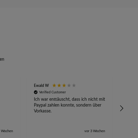
en
Ewald W
Anony
Verified Customer
Veri
Ich war enttäuscht, dass ich nicht mit
Absetz
Paypal zahlen konnte, sondern über
alles 
Vorkasse.
2 Wochen
vor 3 Wochen