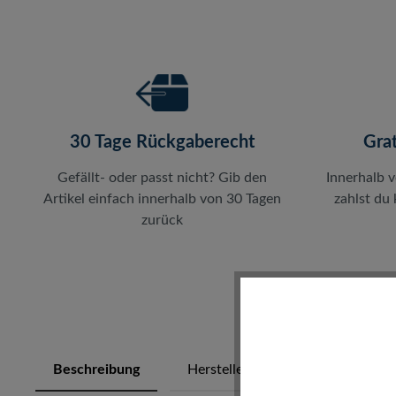
30 Tage Rückgaberecht
Gra
Gefällt- oder passt nicht? Gib den
Innerhalb 
Artikel einfach innerhalb von 30 Tagen
zahlst du
zurück
Beschreibung
Herstellerinfos
Bewertung