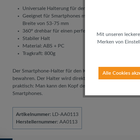
Universale Halterung für den Lüftungsschlitz
Geeignet für Smartphones mit einem 3,5-5,5" Bildsch
Breite von 53-75 mm
360° drehbar für einen perfekten Blickwinkel
Mit unseren leckere
Stabiler Halt
Merken von Einstell
Material: ABS + PC
Tragkraft: 800g
Der Smartphone-Halter für den Kfz-Lüftungsschacht von Log
Alle Cookies akz
bewahren. Der Halter wird direkt in den Lüftungsschaft a
praktisch: Man kann den Kopf der Halterung um 360 Grad d
Smartphones.
Artikelnummer:
LD-AA0113
Herstellernummer:
AA0113