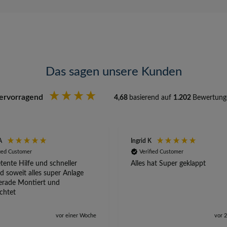
Das sagen unsere Kunden
ervorragend
4,68
basierend auf
1.202
Bewertung
A
Ingrid K
fied Customer
Verified Customer
ente Hilfe und schneller
Alles hat Super geklappt
d soweit alles super Anlage
erade Montiert und
ichtet
vor einer Woche
vor 