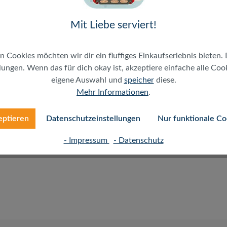
Mit Liebe serviert!
irm, iPods, MP3 Playern und anderen Geräten mit einer
n Cookies möchten wir dir ein fluffiges Einkaufserlebnis bieten. 
ungen. Wenn das für dich okay ist, akzeptiere einfache alle Cooki
eigene Auswahl und
speicher
diese.
Mehr Informationen
.
iLink ist ideal um den besten Blick auf Ihr Mobilgerät zu
eptieren
Datenschutzeinstellungen
Nur funktionale Co
ufgesteckt und das Smartphone befestigt. Besonders
rehen und ist somit sehr flexibel mit der Ausrichtung des
- Impressum
- Datenschutz