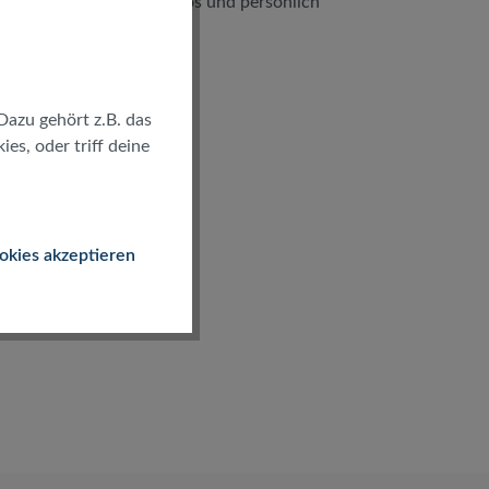
kostenlos und persönlich
Dazu gehört z.B. das
es, oder triff deine
okies akzeptieren