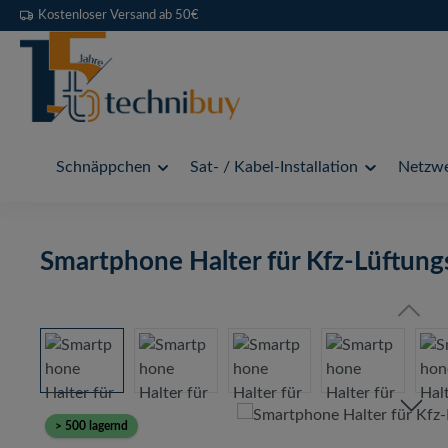
Kostenloser Versand ab 50€
 Hauptinhalt springen
Zur Suche springen
Zur Hauptnavigation springen
Schnäppchen
Sat- / Kabel-Installation
Netzwe
Smartphone Halter für Kfz-Lüftung
Bildergalerie überspringen
> 500 lagernd