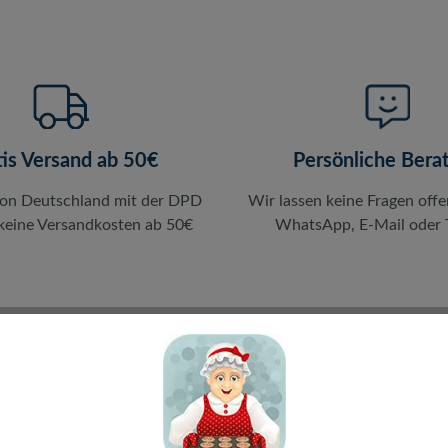
tis Versand ab 50€
Persönliche Bera
von Deutschland mit der DPD
Wir lassen keine Fragen offe
 keine Versandkosten ab 50€
WhatsApp, E-Mail oder T
en