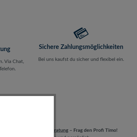
Sichere Zahlungsmöglichkeiten
tung
Bei uns kaufst du sicher und flexibel ein.
n. Via Chat,
elefon.
LIVE-Beratung
– Frag den Profi Timo!