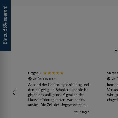
Bis zu 65% sparen!
H
Gregor B
Stefan 
Verified Customer
Veri
Anhand der Bedienungsanleitung und
kompet
den bei gelegten Adaptern konnte ich
Versan
gleich das anliegende Signal an der
wird g
Hauseinführung testen, was positiv
einger
ausfiel. Die Zeit der Ungewissheit ist
jetzt vorbei, ich kann mit Sicherheit
vor 2 Tagen
die Störung vom TV-Ausfall richtig