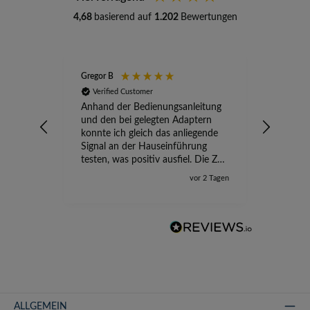
4,68
basierend auf
1.202
Bewertungen
Gregor B
Stefan A
Verified Customer
Verifi
Anhand der Bedienungsanleitung
kompete
und den bei gelegten Adaptern
Versand
konnte ich gleich das anliegende
wird ge
Signal an der Hauseinführung
eingeric
testen, was positiv ausfiel. Die Zeit
der Ungewissheit ist jetzt vorbei,
vor 2 Tagen
ich kann mit Sicherheit die
Störung vom TV-Ausfall richtig
zuordnen.
ALLGEMEIN