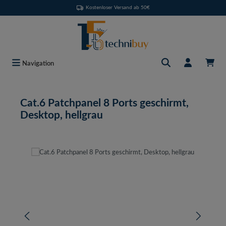
Kostenloser Versand ab 50€
Zum Hauptinhalt springen
Navigation
Cat.6 Patchpanel 8 Ports geschirmt,
Desktop, hellgrau
Bildergalerie überspringen