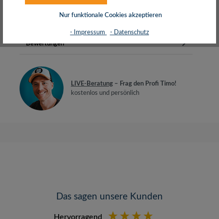
VerteilerfeldGemäß Cat.6 Class E, ISO/I…
Mehr
Nur funktionale Cookies akzeptieren
Herstellerinfos
- Impressum
- Datenschutz
Bewertungen
LIVE-Beratung
– Frag den Profi Timo!
kostenlos und persönlich
Das sagen unsere Kunden
Hervorragend