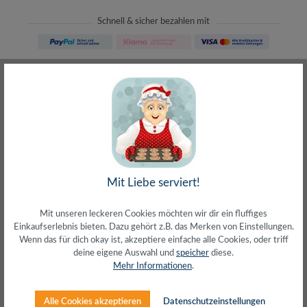
Schnell & sicher bezahlen mit
Schneller Versand
meist direkt aus Waiblingen
30 Tage Rückgaberecht
ohne Risiko bestellen
LIVE-Beratung
– Frag den Profi!
kostenlos und persönlich
Über 20+ Jahre Erfahrung
wir wissen von was wir sprechen
Mit Liebe serviert!
Mit unseren leckeren Cookies möchten wir dir ein fluffiges
Einkaufserlebnis bieten. Dazu gehört z.B. das Merken von Einstellungen.
Wenn das für dich okay ist, akzeptiere einfache alle Cookies, oder triff
deine eigene Auswahl und
speicher
diese.
Beschreibung
Mehr Informationen
.
Cat.6 Patchpanel, 8-Port, Desktop oder
WandmontageLeicht zu öffnendes, werkzeugloses
Alle Cookies akzeptieren
Datenschutzeinstellungen