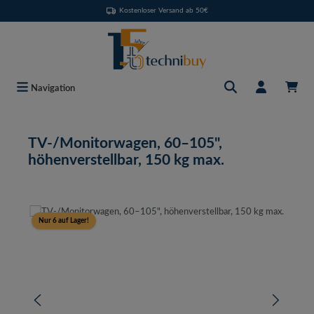
Kostenloser Versand ab 50€
Zum Hauptinhalt springen
Navigation
TV-/Monitorwagen, 60–105",
höhenverstellbar, 150 kg max.
Bildergalerie überspringen
Nur 6 auf Lager!