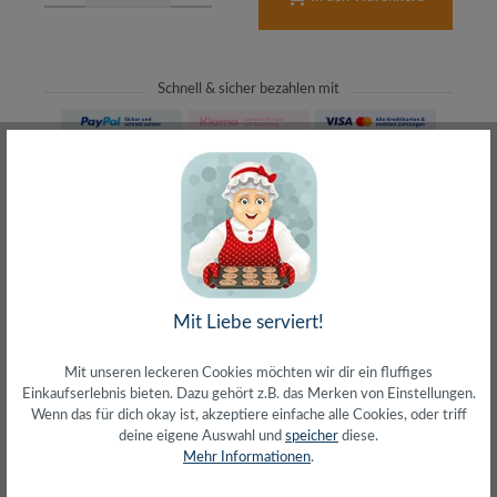
Schnell & sicher bezahlen mit
Schneller Versand
meist direkt aus Waiblingen
30 Tage Rückgaberecht
ohne Risiko bestellen
LIVE-Beratung
– Frag den Profi!
kostenlos und persönlich
Mit Liebe serviert!
Über 20+ Jahre Erfahrung
wir wissen von was wir sprechen
Mit unseren leckeren Cookies möchten wir dir ein fluffiges
Einkaufserlebnis bieten. Dazu gehört z.B. das Merken von Einstellungen.
Wenn das für dich okay ist, akzeptiere einfache alle Cookies, oder triff
deine eigene Auswahl und
speicher
diese.
Mehr Informationen
.
Beschreibung