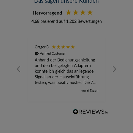
Das sagen unsere Kunden
Hervorragend
4,68
basierend auf
1.202
Bewertungen
Gregor B
Stefan A
Verified Customer
Verifi
Anhand der Bedienungsanleitung
kompete
und den bei gelegten Adaptern
Versand
konnte ich gleich das anliegende
wird ge
Signal an der Hauseinführung
eingeric
testen, was positiv ausfiel. Die Zeit
der Ungewissheit ist jetzt vorbei,
vor 6 Tagen
ich kann mit Sicherheit die
Störung vom TV-Ausfall richtig
zuordnen.