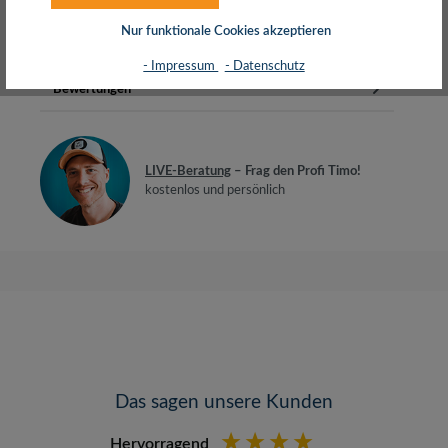
WandmontageVESA-Kom…
Mehr
Nur funktionale Cookies akzeptieren
Herstellerinfos
- Impressum
- Datenschutz
Bewertungen
LIVE-Beratung
– Frag den Profi Timo!
kostenlos und persönlich
Das sagen unsere Kunden
Hervorragend