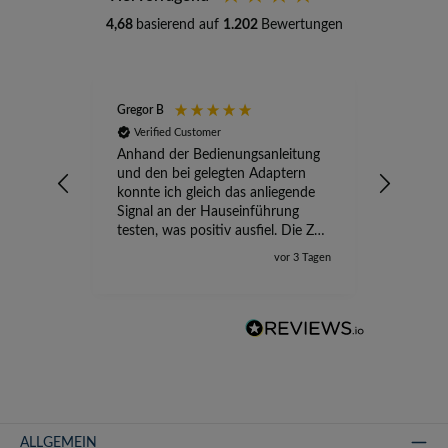
4,68
basierend auf
1.202
Bewertungen
Gregor B
Stefan A
Verified Customer
Verifi
Anhand der Bedienungsanleitung
kompete
und den bei gelegten Adaptern
Versand
konnte ich gleich das anliegende
wird ge
Signal an der Hauseinführung
eingeric
testen, was positiv ausfiel. Die Zeit
der Ungewissheit ist jetzt vorbei,
vor 3 Tagen
ich kann mit Sicherheit die
Störung vom TV-Ausfall richtig
zuordnen.
ALLGEMEIN