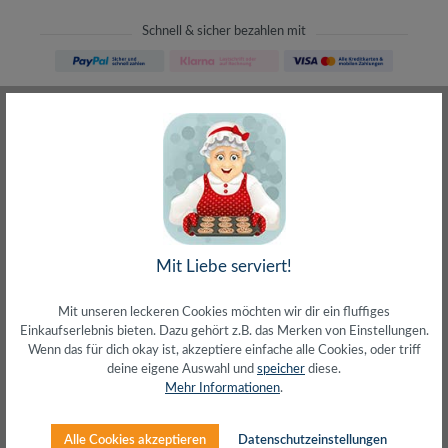
Schnell & sicher bezahlen mit
Schneller Versand
meist direkt aus Waiblingen
30 Tage Rückgaberecht
ohne Risiko bestellen
LIVE-Beratung
– Frag den Profi!
kostenlos und persönlich
Über 20+ Jahre Erfahrung
wir wissen von was wir sprechen
Mit Liebe serviert!
Mit unseren leckeren Cookies möchten wir dir ein fluffiges
Einkaufserlebnis bieten. Dazu gehört z.B. das Merken von Einstellungen.
Wenn das für dich okay ist, akzeptiere einfache alle Cookies, oder triff
deine eigene Auswahl und
speicher
diese.
Beschreibung
Mehr Informationen
.
Ultra flache Bauweise, extrem fest und sicherPassend für
37–70" MonitoreTragkraft: 35 kg max.Montageart:
Alle Cookies akzeptieren
Datenschutzeinstellungen