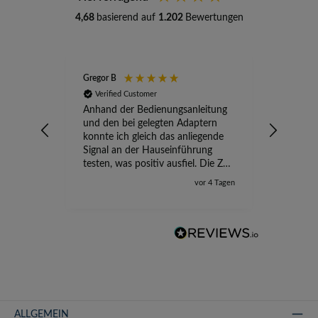
4,68
basierend auf
1.202
Bewertungen
Gregor B
Stefan A
Verified Customer
Verifi
Anhand der Bedienungsanleitung
kompete
und den bei gelegten Adaptern
Versand
konnte ich gleich das anliegende
wird ge
Signal an der Hauseinführung
eingeric
testen, was positiv ausfiel. Die Zeit
der Ungewissheit ist jetzt vorbei,
vor 4 Tagen
ich kann mit Sicherheit die
Störung vom TV-Ausfall richtig
zuordnen.
ALLGEMEIN