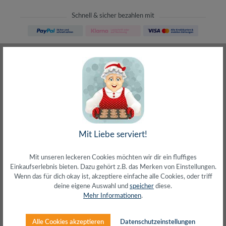
Schnell & sicher bezahlen mit
Schneller Versand
meist direkt aus Waiblingen
30 Tage Rückgaberecht
ohne Risiko bestellen
LIVE-Beratung
– Frag den Profi!
kostenlos und persönlich
Über 20+ Jahre Erfahrung
wir wissen von was wir sprechen
Mit Liebe serviert!
Mit unseren leckeren Cookies möchten wir dir ein fluffiges
Einkaufserlebnis bieten. Dazu gehört z.B. das Merken von Einstellungen.
Wenn das für dich okay ist, akzeptiere einfache alle Cookies, oder triff
deine eigene Auswahl und
speicher
diese.
Beschreibung
Mehr Informationen
.
Anschluss 1: HDMI-A (Stecker)Anschluss 2: HDMI-A
(Stecker)Entspricht HDMI 2.0 Premium High Speed with
Alle Cookies akzeptieren
Datenschutzeinstellungen