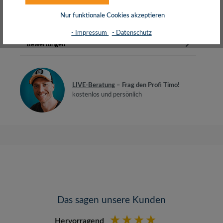
EthernetAuflösung: Ult…
Mehr
Nur funktionale Cookies akzeptieren
Herstellerinfos
- Impressum
- Datenschutz
Bewertungen
LIVE-Beratung
– Frag den Profi Timo!
kostenlos und persönlich
Das sagen unsere Kunden
Hervorragend