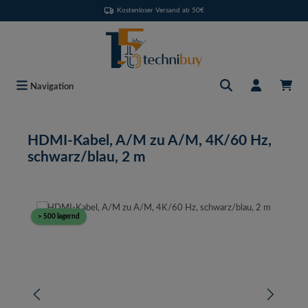
Kostenloser Versand ab 50€
Zum Hauptinhalt springen
Navigation
HDMI-Kabel, A/M zu A/M, 4K/60 Hz,
schwarz/blau, 2 m
Bildergalerie überspringen
> 500 lagernd