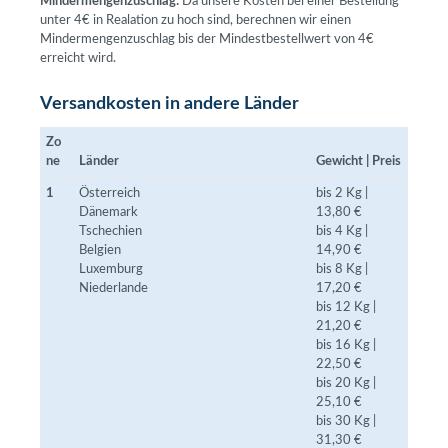
Mindermengenzuschlag:
Da unsere Kosten bei einer Bestellung
unter 4€ in Realation zu hoch sind, berechnen wir einen
Mindermengenzuschlag bis der Mindestbestellwert von 4€
erreicht wird.
Versandkosten in andere Länder
Zo
ne
Länder
Gewicht | Preis
1
Österreich
bis 2 Kg |
Dänemark
13,80 €
Tschechien
bis 4 Kg |
Belgien
14,90 €
Luxemburg
bis 8 Kg |
Niederlande
17,20 €
bis 12 Kg |
21,20 €
bis 16 Kg |
22,50 €
bis 20 Kg |
25,10 €
bis 30 Kg |
31,30 €