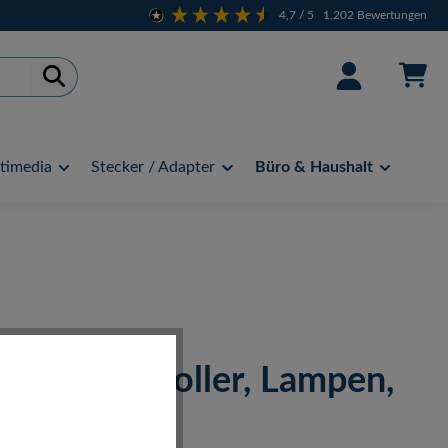
4,7
/ 5
1.202
Bewertungen
timedia
Stecker / Adapter
Büro & Haushalt
-Fi Controller, Lampen,
, IP-Kamera