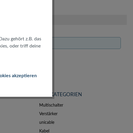
Dazu gehört z.B. das
es, oder triff deine
okies akzeptieren
TOP KATEGORIEN
Multischalter
Verstärker
unicable
Kabel