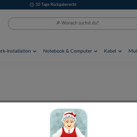
30 Tage Rückgaberecht
k-Installation
Notebook & Computer
Kabel
Mul
Smart Home Wi
Lichterketten