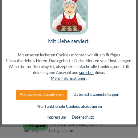
Quick F-Stecker gerade - Quick F-Stecker gerade
Mit Liebe serviert!
3,0 m
Länge:
3,0 m
Mit unseren leckeren Cookies möchten wir dir ein fluffiges
Einkaufserlebnis bieten. Dazu gehört z.B. das Merken von Einstellungen.
Wenn das für dich okay ist, akzeptiere einfache alle Cookies, oder triff
deine eigene Auswahl und
speicher
diese.
Mehr Informationen
.
Alle Cookies akzeptieren
Datenschutzeinstellungen
Regulärer Preis:
4,90 €
inkl. MwSt. zzgl. Versand (gratis ab 50€)
Nur funktionale Cookies akzeptieren
- Impressum
- Datenschutz
> 500 lagernd