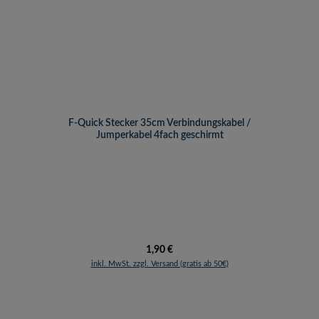
F-Quick Stecker 35cm Verbindungskabel /
Jumperkabel 4fach geschirmt
Regulärer Preis:
1,90 €
inkl. MwSt. zzgl. Versand (gratis ab 50€)