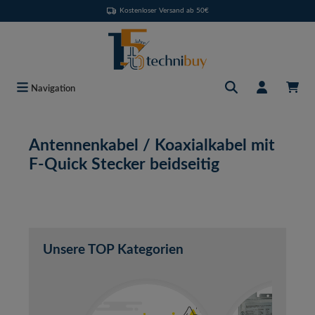
Kostenloser Versand ab 50€
Zum Hauptinhalt springen
Navigation
Antennenkabel / Koaxialkabel mit
F-Quick Stecker beidseitig
Unsere TOP Kategorien