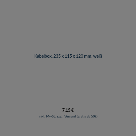
Kabelbox, 235 x 115 x 120 mm, weiß
Regulärer Preis:
7,15 €
inkl. MwSt. zzgl. Versand (gratis ab 50€)