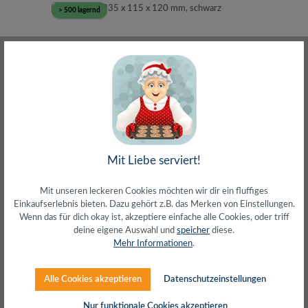
> 500 lagernd
Kabelbox, 235 x 115 x 120 mm, schwarz
Mit Liebe serviert!
Mit unseren leckeren Cookies möchten wir dir ein fluffiges
Einkaufserlebnis bieten. Dazu gehört z.B. das Merken von Einstellungen.
Wenn das für dich okay ist, akzeptiere einfache alle Cookies, oder triff
deine eigene Auswahl und
speicher
diese.
Mehr Informationen
.
Regulärer Preis:
7,15 €
Alle Cookies akzeptieren
Datenschutzeinstellungen
inkl. MwSt. zzgl. Versand (gratis ab 50€)
Nur funktionale Cookies akzeptieren