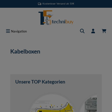
Kostenloser Versand ab 50€
Zum Hauptinhalt springen
Navigation
Kabelboxen
Unsere TOP Kategorien