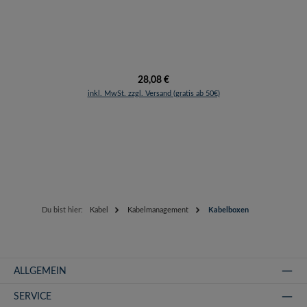
Regulärer Preis:
28,08 €
inkl. MwSt. zzgl. Versand (gratis ab 50€)
Du bist hier:
Kabel
Kabelmanagement
Kabelboxen
ALLGEMEIN
SERVICE