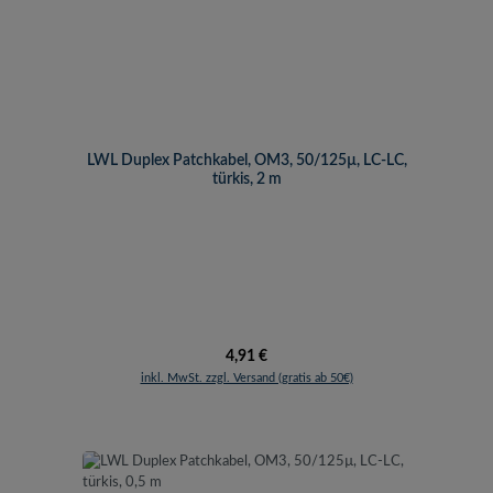
LWL Duplex Patchkabel, OM3, 50/125µ, LC-LC,
türkis, 2 m
Regulärer Preis:
4,91 €
inkl. MwSt. zzgl. Versand (gratis ab 50€)