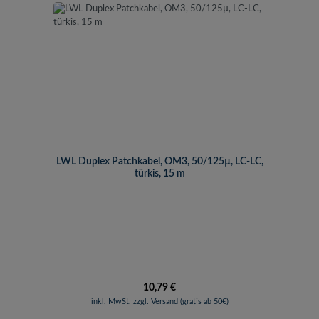
LWL Duplex Patchkabel, OM3, 50/125µ, LC-LC,
türkis, 15 m
Regulärer Preis:
10,79 €
inkl. MwSt. zzgl. Versand (gratis ab 50€)