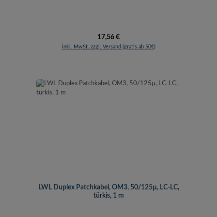
Regulärer Preis:
17,56 €
inkl. MwSt. zzgl. Versand (gratis ab 50€)
LWL Duplex Patchkabel, OM3, 50/125µ, LC-LC,
türkis, 1 m