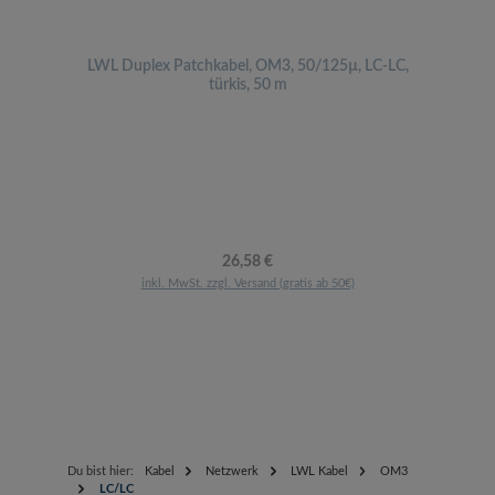
LWL Duplex Patchkabel, OM3, 50/125µ, LC-LC,
türkis, 50 m
Regulärer Preis:
26,58 €
inkl. MwSt. zzgl. Versand (gratis ab 50€)
Du bist hier:
Kabel
Netzwerk
LWL Kabel
OM3
LC/LC