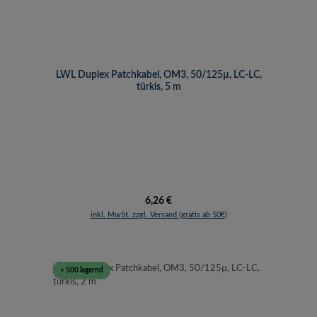
LWL Duplex Patchkabel, OM3, 50/125µ, LC-LC,
türkis, 5 m
Regulärer Preis:
6,26 €
inkl. MwSt. zzgl. Versand (gratis ab 50€)
> 500 lagernd