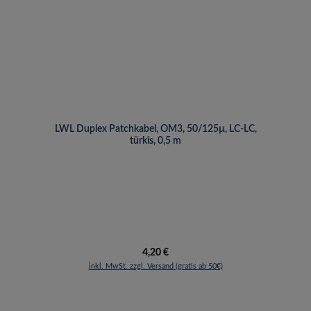
LWL Duplex Patchkabel, OM3, 50/125µ, LC-LC,
türkis, 0,5 m
Regulärer Preis:
4,20 €
inkl. MwSt. zzgl. Versand (gratis ab 50€)