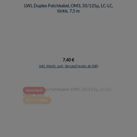
LWL Duplex Patchkabel, OM3, 50/125µ, LC-LC,
türkis, 7,5 m
Regulärer Preis:
7,40 €
inkl. MwSt. zzgl. Versand (gratis ab 50€)
Ausverkauft
Nicht vorrätiges