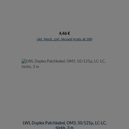
Regulärer Preis:
4,46 €
inkl. MwSt. zzgl. Versand (gratis ab 50€)
LWL Duplex Patchkabel, OM3, 50/125µ, LC-LC,
türkis, 3 m