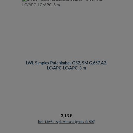
LWL Simplex Patchkabel, OS2, SM G.657.A2,
LC/APC-LC/APC, 3 m
Regulärer Preis:
3,13 €
inkl. MwSt. zzgl. Versand (gratis ab 50€)