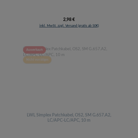
Regulärer Preis:
2,98 €
inkl. MwSt. zzgl. Versand (gratis ab 50€)
Ausverkauft
Nicht vorrätiges
LWL Simplex Patchkabel, OS2, SM G.657.A2,
LC/APC-LC/APC, 10 m