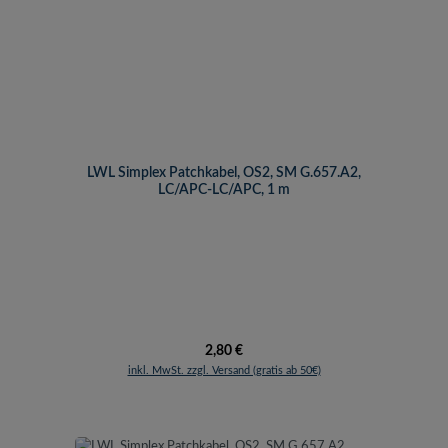
LWL Simplex Patchkabel, OS2, SM G.657.A2,
LC/APC-LC/APC, 1 m
Regulärer Preis:
2,80 €
inkl. MwSt. zzgl. Versand (gratis ab 50€)