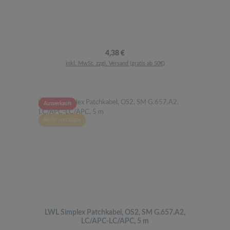
Regulärer Preis:
4,38 €
inkl. MwSt. zzgl. Versand (gratis ab 50€)
Ausverkauft
Nicht vorrätiges
LWL Simplex Patchkabel, OS2, SM G.657.A2,
LC/APC-LC/APC, 5 m