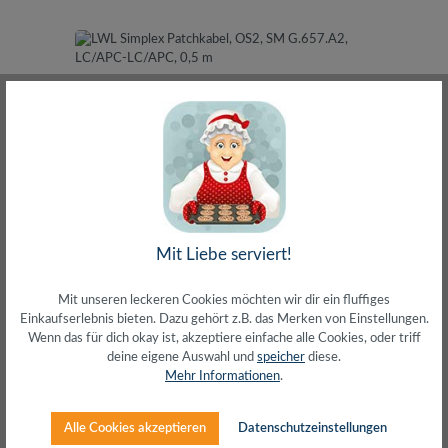
LWL Simplex Patchkabel, OS2, SM G.657.A2,
Mit Liebe serviert!
LC/APC-LC/APC, 0,5 m
Mit unseren leckeren Cookies möchten wir dir ein fluffiges
Einkaufserlebnis bieten. Dazu gehört z.B. das Merken von Einstellungen.
Wenn das für dich okay ist, akzeptiere einfache alle Cookies, oder triff
deine eigene Auswahl und
speicher
diese.
Mehr Informationen
.
Alle Cookies akzeptieren
Datenschutzeinstellungen
Regulärer Preis:
2,69 €