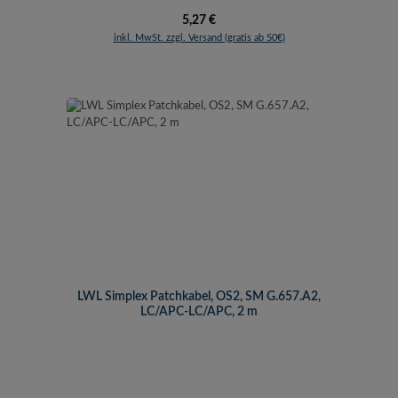
Regulärer Preis:
5,27 €
inkl. MwSt. zzgl. Versand (gratis ab 50€)
LWL Simplex Patchkabel, OS2, SM G.657.A2,
LC/APC-LC/APC, 2 m