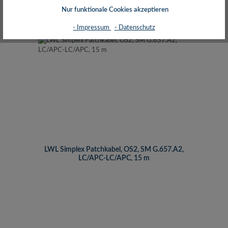
inkl. MwSt. zzgl. Versand (gratis ab 50€)
Nur funktionale Cookies akzeptieren
- Impressum
- Datenschutz
LWL Simplex Patchkabel, OS2, SM G.657.A2,
LC/APC-LC/APC, 15 m