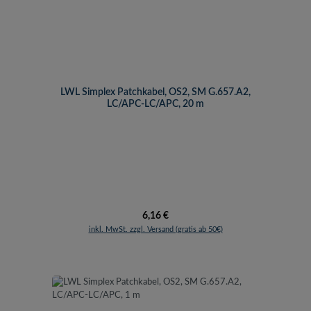
LWL Simplex Patchkabel, OS2, SM G.657.A2,
LC/APC-LC/APC, 20 m
Regulärer Preis:
6,16 €
inkl. MwSt. zzgl. Versand (gratis ab 50€)