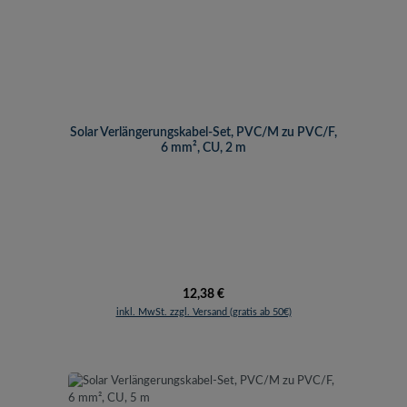
Solar Verlängerungskabel-Set, PVC/M zu PVC/F,
6 mm², CU, 2 m
Regulärer Preis:
12,38 €
inkl. MwSt. zzgl. Versand (gratis ab 50€)