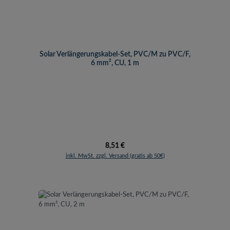
Solar Verlängerungskabel-Set, PVC/M zu PVC/F,
6 mm², CU, 1 m
Regulärer Preis:
8,51 €
inkl. MwSt. zzgl. Versand (gratis ab 50€)