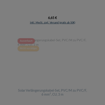
Regulärer Preis:
6,65 €
inkl. MwSt. zzgl. Versand (gratis ab 50€)
Ausverkauft
Nicht vorrätiges
Solar Verlängerungskabel-Set, PVC/M zu PVC/F,
6 mm², CU, 3 m