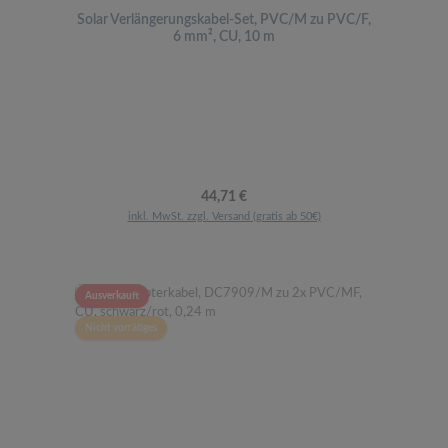
Solar Verlängerungskabel-Set, PVC/M zu PVC/F,
6 mm², CU, 10 m
Regulärer Preis:
44,71 €
inkl. MwSt. zzgl. Versand (gratis ab 50€)
Ausverkauft
Nicht vorrätiges