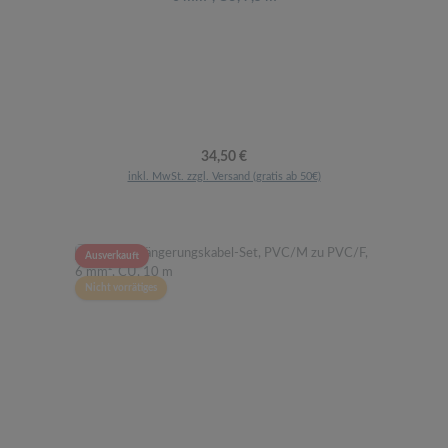
Regulärer Preis:
34,50 €
inkl. MwSt. zzgl. Versand (gratis ab 50€)
Ausverkauft
Nicht vorrätiges