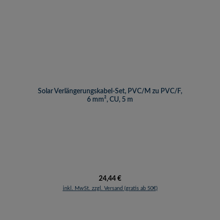
Solar Verlängerungskabel-Set, PVC/M zu PVC/F,
6 mm², CU, 5 m
Regulärer Preis:
24,44 €
inkl. MwSt. zzgl. Versand (gratis ab 50€)