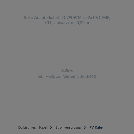
Solar Adapterkabel, DC7909/M zu 2x PVC/MF,
CU, schwarz/rot, 0,24 m
Regulärer Preis:
3,25 €
inkl. MwSt. zzgl. Versand (gratis ab 50€)
Du bist hier:
Kabel
Stromversorgung
PV Kabel