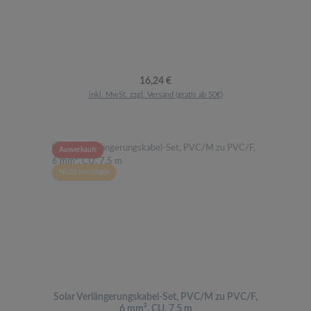
Regulärer Preis:
16,24 €
inkl. MwSt. zzgl. Versand (gratis ab 50€)
Ausverkauft
Nicht vorrätiges
Solar Verlängerungskabel-Set, PVC/M zu PVC/F,
6 mm², CU, 7,5 m