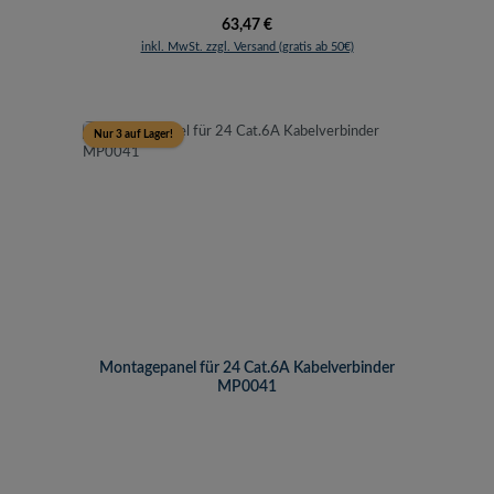
Regulärer Preis:
63,47 €
inkl. MwSt. zzgl. Versand (gratis ab 50€)
Nur 3 auf Lager!
Montagepanel für 24 Cat.6A Kabelverbinder
MP0041