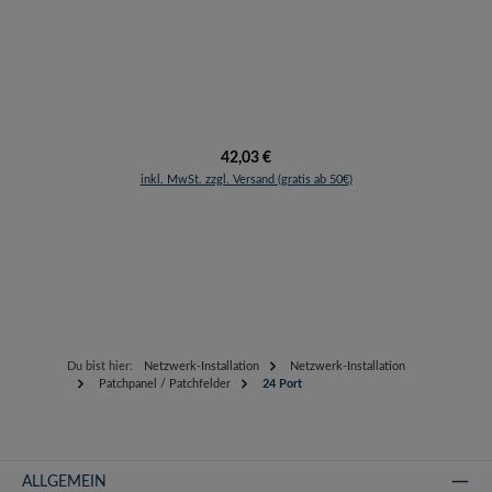
Regulärer Preis:
42,03 €
inkl. MwSt. zzgl. Versand (gratis ab 50€)
Du bist hier:
Netzwerk-Installation
Netzwerk-Installation
Patchpanel / Patchfelder
24 Port
ALLGEMEIN