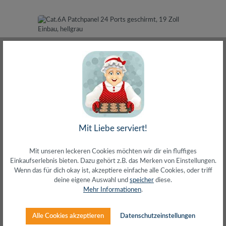
Cat.6A Patchpanel 24 Ports geschirmt, 19 Zoll
Mit Liebe serviert!
Einbau, hellgrau
Mit unseren leckeren Cookies möchten wir dir ein fluffiges
Einkaufserlebnis bieten. Dazu gehört z.B. das Merken von Einstellungen.
Wenn das für dich okay ist, akzeptiere einfache alle Cookies, oder triff
deine eigene Auswahl und
speicher
diese.
Mehr Informationen
.
Alle Cookies akzeptieren
Datenschutzeinstellungen
Regulärer Preis:
56,84 €