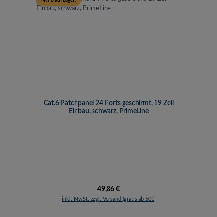
Nur 8 auf Lager!
Cat.6 Patchpanel 24 Ports geschirmt, 19 Zoll
Einbau, schwarz, PrimeLine
Regulärer Preis:
49,86 €
inkl. MwSt. zzgl. Versand (gratis ab 50€)