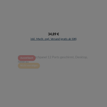
Regulärer Preis:
34,89 €
inkl. MwSt. zzgl. Versand (gratis ab 50€)
Ausverkauft
Nicht vorrätiges