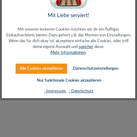
inkl. MwSt. zzgl. Versand (gratis ab 50€)
Mit Liebe serviert!
Mit unseren leckeren Cookies möchten wir dir ein fluffiges
Einkaufserlebnis bieten. Dazu gehört z.B. das Merken von Einstellungen.
Wenn das für dich okay ist, akzeptiere einfache alle Cookies, oder triff
deine eigene Auswahl und
speicher
diese.
Mehr Informationen
.
Alle Cookies akzeptieren
Datenschutzeinstellungen
Nur funktionale Cookies akzeptieren
Cat.6A Patchpanel 12 Ports geschirmt, Desktop,
- Impressum
- Datenschutz
schwarz