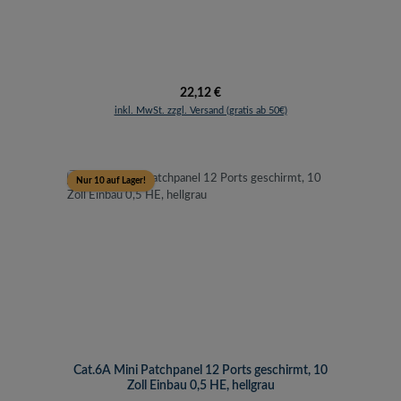
Regulärer Preis:
22,12 €
inkl. MwSt. zzgl. Versand (gratis ab 50€)
Nur 10 auf Lager!
Cat.6A Mini Patchpanel 12 Ports geschirmt, 10
Zoll Einbau 0,5 HE, hellgrau