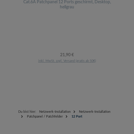
Cat.6A Patchpanel 12 Ports geschirmt, Desktop,
hellgrau
Regulärer Preis:
21,90 €
inkl. MwSt. zzgl. Versand (gratis ab 50€)
Du bist hier:
Netzwerk-Installation
Netzwerk-Installation
Patchpanel / Patchfelder
12 Port