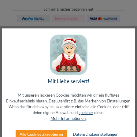
Schnell & sicher bezahlen mit
Schneller Versand
meist direkt aus Waiblingen
30 Tage Rückgaberecht
ohne Risiko bestellen
LIVE-Beratung
– Frag den Profi!
kostenlos und persönlich
Über 20+ Jahre Erfahrung
wir wissen von was wir sprechen
Mit Liebe serviert!
Mit unseren leckeren Cookies möchten wir dir ein fluffiges
Einkaufserlebnis bieten. Dazu gehört z.B. das Merken von Einstellungen.
Wenn das für dich okay ist, akzeptiere einfache alle Cookies, oder triff
deine eigene Auswahl und
speicher
diese.
Beschreibung
Mehr Informationen
.
Cat.6 Patch Panel 12-Port, geschirmtGeeignet zum 10"
EinbauGemäß Cat.6 Class E, ISO/IEC 1180112
Alle Cookies akzeptieren
Datenschutzeinstellungen