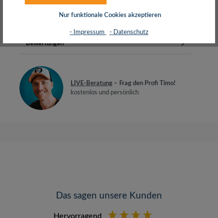
geschirmte RJ45 PortsInstall…
Mehr
Nur funktionale Cookies akzeptieren
Herstellerinfos
- Impressum
- Datenschutz
Bewertungen
LIVE-Beratung
– Frag den Profi Timo!
kostenlos und persönlich
Das sagen unsere Kunden
Hervorragend