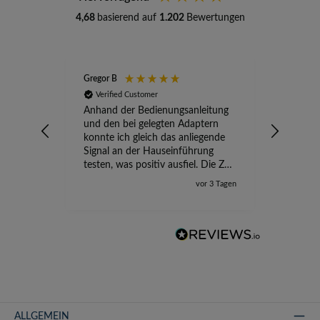
4,68
basierend auf
1.202
Bewertungen
Gregor B
Stefan A
Verified Customer
Verifi
Anhand der Bedienungsanleitung
kompete
und den bei gelegten Adaptern
Versand
konnte ich gleich das anliegende
wird ge
Signal an der Hauseinführung
eingeric
testen, was positiv ausfiel. Die Zeit
der Ungewissheit ist jetzt vorbei,
vor 3 Tagen
ich kann mit Sicherheit die
Störung vom TV-Ausfall richtig
zuordnen.
ALLGEMEIN