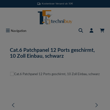
Kostenloser Versand ab 50€
Zum Hauptinhalt springen
Navigation
Cat.6 Patchpanel 12 Ports geschirmt,
10 Zoll Einbau, schwarz
Bildergalerie überspringen