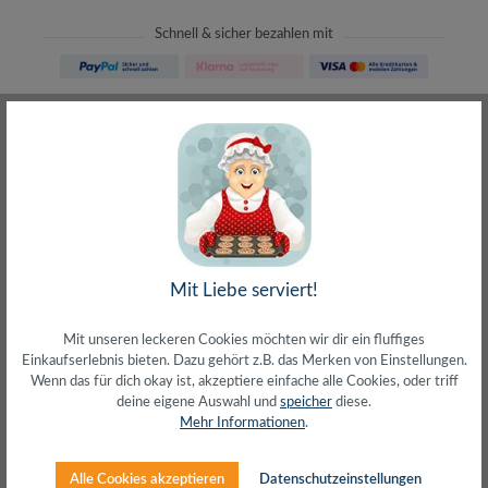
Schnell & sicher bezahlen mit
Schneller Versand
meist direkt aus Waiblingen
30 Tage Rückgaberecht
ohne Risiko bestellen
LIVE-Beratung
– Frag den Profi!
kostenlos und persönlich
Über 20+ Jahre Erfahrung
wir wissen von was wir sprechen
Mit Liebe serviert!
Mit unseren leckeren Cookies möchten wir dir ein fluffiges
Einkaufserlebnis bieten. Dazu gehört z.B. das Merken von Einstellungen.
Wenn das für dich okay ist, akzeptiere einfache alle Cookies, oder triff
deine eigene Auswahl und
speicher
diese.
Beschreibung
Mehr Informationen
.
Cat.6 Patchpanel 12-Port, Desktop oder
WandmontageLeicht zu öffnendes, werkzeugloses
Alle Cookies akzeptieren
Datenschutzeinstellungen