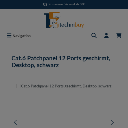
Kostenloser Versand ab 50€
Zum Hauptinhalt springen
Navigation
Cat.6 Patchpanel 12 Ports geschirmt,
Desktop, schwarz
Bildergalerie überspringen