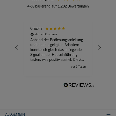
4,68
basierend auf
1.202
Bewertungen
Gregor B
Stefan A
Verified Customer
Verifi
Anhand der Bedienungsanleitung
kompete
und den bei gelegten Adaptern
Versand
konnte ich gleich das anliegende
wird ge
Signal an der Hauseinführung
eingeric
testen, was positiv ausfiel. Die Zeit
der Ungewissheit ist jetzt vorbei,
vor 3 Tagen
ich kann mit Sicherheit die
Störung vom TV-Ausfall richtig
zuordnen.
ALLGEMEIN