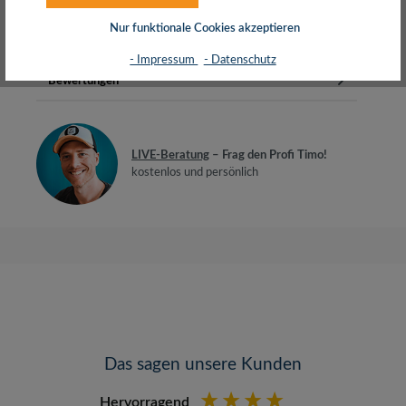
Verteilerfeld12 geschirmte RJ45 Buchsen…
Mehr
Nur funktionale Cookies akzeptieren
Herstellerinfos
- Impressum
- Datenschutz
Bewertungen
LIVE-Beratung
– Frag den Profi Timo!
kostenlos und persönlich
Das sagen unsere Kunden
Hervorragend