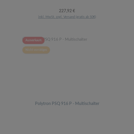
Regulärer Preis:
227,92 €
inkl. MwSt. zzgl. Versand (gratis ab 50€)
Ausverkauft
Nicht vorrätiges
Polytron PSQ 916 P - Multischalter