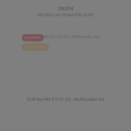
Regulärer Preis:
124,22 €
inkl. MwSt. zzgl. Versand (gratis ab 50€)
Ausverkauft
Nicht vorrätiges
DUR-line MS-S 9/12-2Q - Multischalter Set