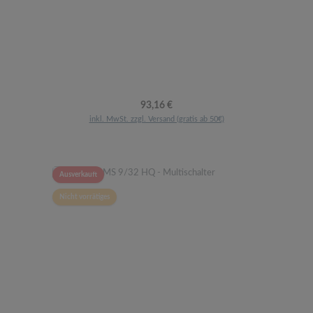
Regulärer Preis:
93,16 €
inkl. MwSt. zzgl. Versand (gratis ab 50€)
Ausverkauft
Nicht vorrätiges