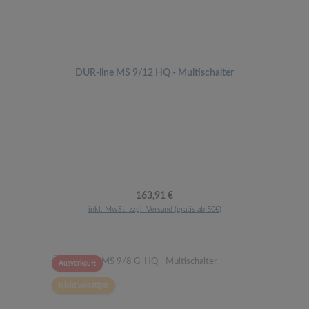
DUR-line MS 9/12 HQ - Multischalter
Regulärer Preis:
163,91 €
inkl. MwSt. zzgl. Versand (gratis ab 50€)
Ausverkauft
Nicht vorrätiges