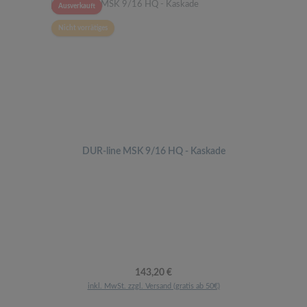
Ausverkauft
Nicht vorrätiges
DUR-line MSK 9/16 HQ - Kaskade
Regulärer Preis:
143,20 €
inkl. MwSt. zzgl. Versand (gratis ab 50€)