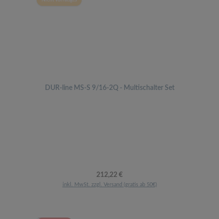
Nicht vorrätiges
DUR-line MS-S 9/16-2Q - Multischalter Set
Regulärer Preis:
212,22 €
inkl. MwSt. zzgl. Versand (gratis ab 50€)