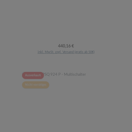
Regulärer Preis:
440,16 €
inkl. MwSt. zzgl. Versand (gratis ab 50€)
Ausverkauft
Nicht vorrätiges