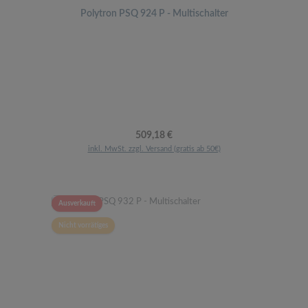
Polytron PSQ 924 P - Multischalter
Regulärer Preis:
509,18 €
inkl. MwSt. zzgl. Versand (gratis ab 50€)
Ausverkauft
Nicht vorrätiges