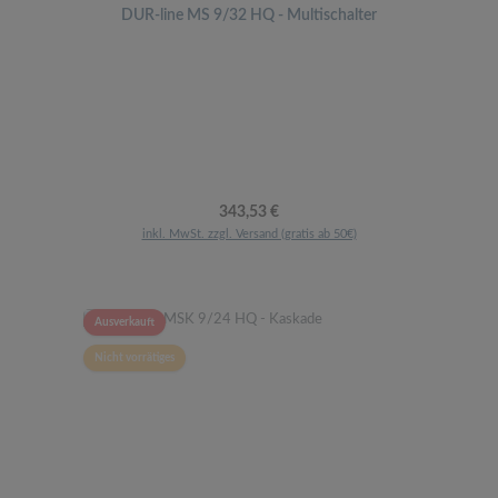
DUR-line MS 9/32 HQ - Multischalter
Regulärer Preis:
343,53 €
inkl. MwSt. zzgl. Versand (gratis ab 50€)
Ausverkauft
Nicht vorrätiges