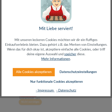
DUR-line MS 9/16 HQ - Multischalter
Mit Liebe serviert!
Mit unseren leckeren Cookies möchten wir dir ein fluffiges
Einkaufserlebnis bieten. Dazu gehört z.B. das Merken von Einstellungen.
Wenn das für dich okay ist, akzeptiere einfache alle Cookies, oder triff
deine eigene Auswahl und
speicher
diese.
Mehr Informationen
.
Regulärer Preis:
189,79 €
Alle Cookies akzeptieren
Datenschutzeinstellungen
inkl. MwSt. zzgl. Versand (gratis ab 50€)
Nur funktionale Cookies akzeptieren
- Impressum
- Datenschutz
Ausverkauft
Nicht vorrätiges