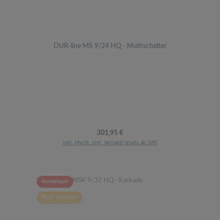
DUR-line MS 9/24 HQ - Multischalter
Regulärer Preis:
301,95 €
inkl. MwSt. zzgl. Versand (gratis ab 50€)
Ausverkauft
Nicht vorrätiges