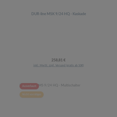
DUR-line MSK 9/24 HQ - Kaskade
Regulärer Preis:
258,81 €
inkl. MwSt. zzgl. Versand (gratis ab 50€)
Ausverkauft
Nicht vorrätiges