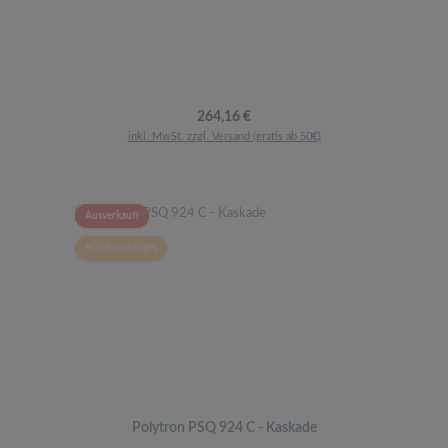
Regulärer Preis:
264,16 €
inkl. MwSt. zzgl. Versand (gratis ab 50€)
Ausverkauft
Nicht vorrätiges
Polytron PSQ 924 C - Kaskade