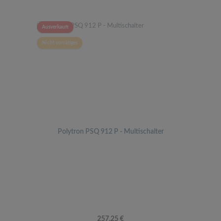
Ausverkauft
Nicht vorrätiges
Polytron PSQ 912 P - Multischalter
Regulärer Preis:
257,25 €