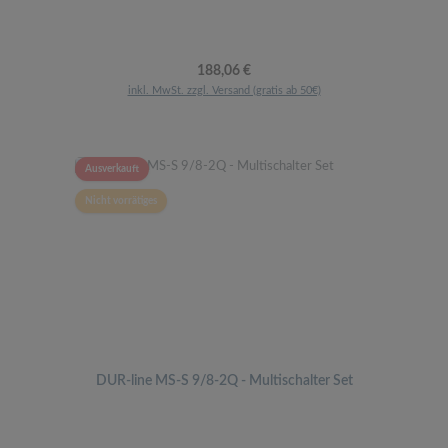
Regulärer Preis:
188,06 €
inkl. MwSt. zzgl. Versand (gratis ab 50€)
Ausverkauft
Nicht vorrätiges
DUR-line MS-S 9/8-2Q - Multischalter Set