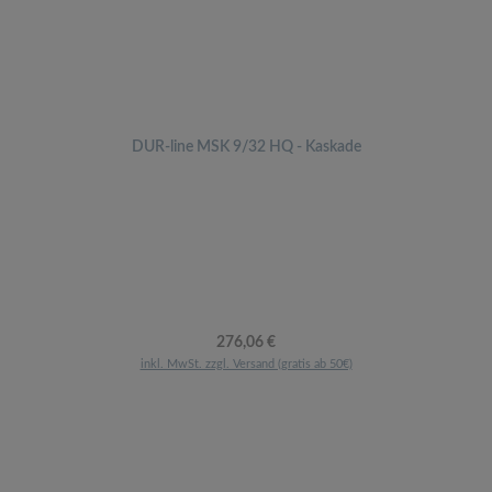
DUR-line MSK 9/32 HQ - Kaskade
Regulärer Preis:
276,06 €
inkl. MwSt. zzgl. Versand (gratis ab 50€)