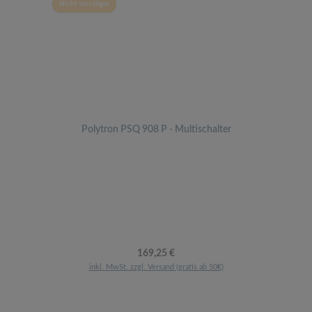
Nicht vorrätiges
Polytron PSQ 908 P - Multischalter
Regulärer Preis:
169,25 €
inkl. MwSt. zzgl. Versand (gratis ab 50€)