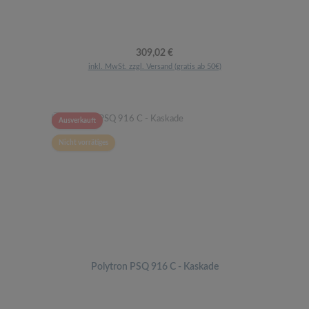
Regulärer Preis:
309,02 €
inkl. MwSt. zzgl. Versand (gratis ab 50€)
Ausverkauft
Nicht vorrätiges
Polytron PSQ 916 C - Kaskade