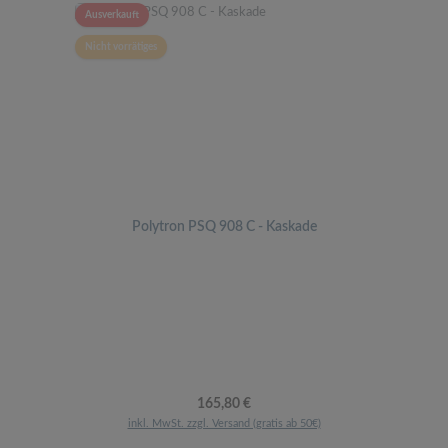
Ausverkauft
Nicht vorrätiges
Polytron PSQ 908 C - Kaskade
Regulärer Preis:
165,80 €
inkl. MwSt. zzgl. Versand (gratis ab 50€)