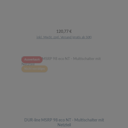
Regulärer Preis:
120,77 €
inkl. MwSt. zzgl. Versand (gratis ab 50€)
Ausverkauft
Nicht vorrätiges
DUR-line MSRP 98 eco NT - Multischalter mit
Netzteil