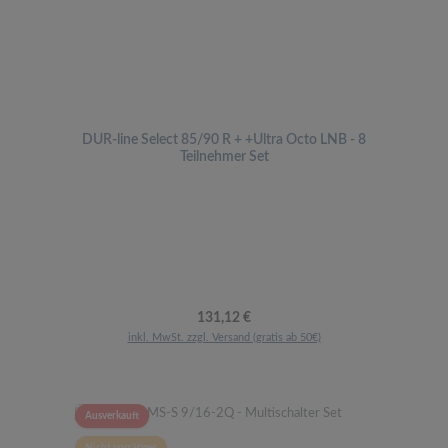
DUR-line Select 85/90 R + +Ultra Octo LNB - 8
Teilnehmer Set
Regulärer Preis:
131,12 €
inkl. MwSt. zzgl. Versand (gratis ab 50€)
Ausverkauft