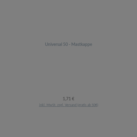
Universal 50 - Mastkappe
Regulärer Preis:
1,71 €
inkl. MwSt. zzgl. Versand (gratis ab 50€)