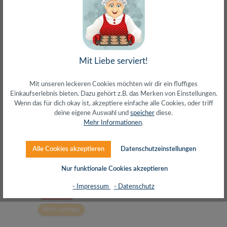
Kathrein Adapter
Mit Liebe serviert!
Mit unseren leckeren Cookies möchten wir dir ein fluffiges
Einkaufserlebnis bieten. Dazu gehört z.B. das Merken von Einstellungen.
Wenn das für dich okay ist, akzeptiere einfache alle Cookies, oder triff
deine eigene Auswahl und
speicher
diese.
Mehr Informationen
.
Regulärer Preis:
9,47 €
Alle Cookies akzeptieren
Datenschutzeinstellungen
inkl. MwSt. zzgl. Versand (gratis ab 50€)
Nur funktionale Cookies akzeptieren
- Impressum
- Datenschutz
Ausverkauft
Nicht vorrätiges