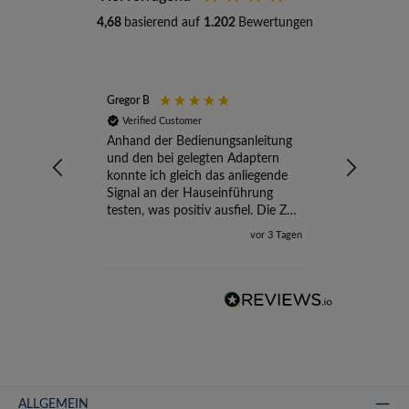
4,68
basierend auf
1.202
Bewertungen
Gregor B
Stefan A
Verified Customer
Verifi
Anhand der Bedienungsanleitung
kompete
und den bei gelegten Adaptern
Versand
konnte ich gleich das anliegende
wird ge
Signal an der Hauseinführung
eingeric
testen, was positiv ausfiel. Die Zeit
der Ungewissheit ist jetzt vorbei,
vor 3 Tagen
ich kann mit Sicherheit die
Störung vom TV-Ausfall richtig
zuordnen.
ALLGEMEIN