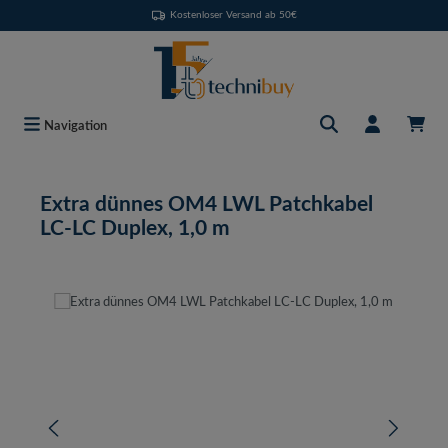
Kostenloser Versand ab 50€
Zum Hauptinhalt springen
Navigation
Extra dünnes OM4 LWL Patchkabel
LC-LC Duplex, 1,0 m
Bildergalerie überspringen