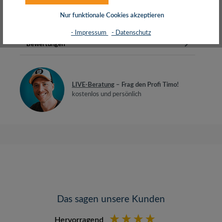
LC/UPC -> 2x LC/UPCMantel: LSZH,…
Mehr
Nur funktionale Cookies akzeptieren
Herstellerinfos
- Impressum
- Datenschutz
Bewertungen
LIVE-Beratung
– Frag den Profi Timo!
kostenlos und persönlich
Das sagen unsere Kunden
Hervorragend