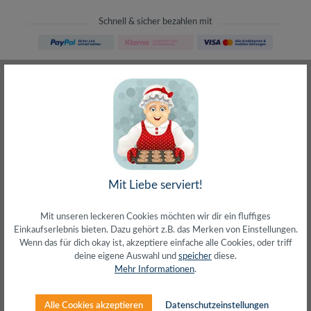
Schnell & sicher bezahlen mit
Schneller Versand
meist direkt aus Waiblingen
30 Tage Rückgaberecht
ohne Risiko bestellen
LIVE-Beratung
– Frag den Profi!
kostenlos und persönlich
Über 20+ Jahre Erfahrung
wir wissen von was wir sprechen
Mit Liebe serviert!
Mit unseren leckeren Cookies möchten wir dir ein fluffiges
Einkaufserlebnis bieten. Dazu gehört z.B. das Merken von Einstellungen.
Wenn das für dich okay ist, akzeptiere einfache alle Cookies, oder triff
deine eigene Auswahl und
speicher
diese.
Beschreibung
Mehr Informationen
.
Extra dünnes 1,2 mm LWL-PatchkabelDuplex
Rangierkabel 50/125µ MultimodeSteckverbinder: 2 x
Alle Cookies akzeptieren
Datenschutzeinstellungen