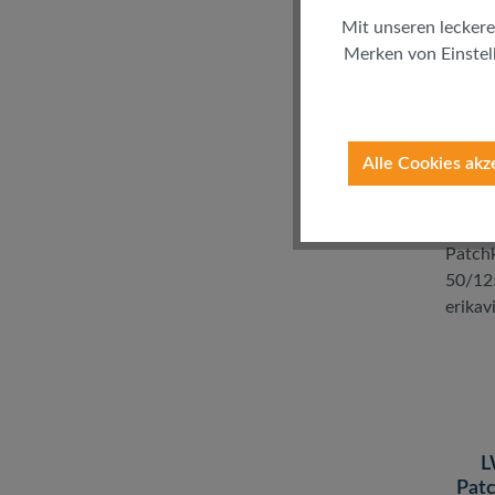
Mit unseren leckere
Merken von Einstell
inkl. 
(
Alle Cookies akz
L
Patc