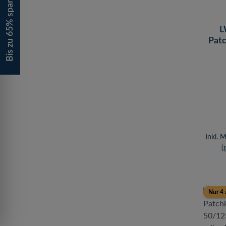
Bis zu 65% sparen!
L
Patc
50/
erik
inkl. 
(
Nur 4 