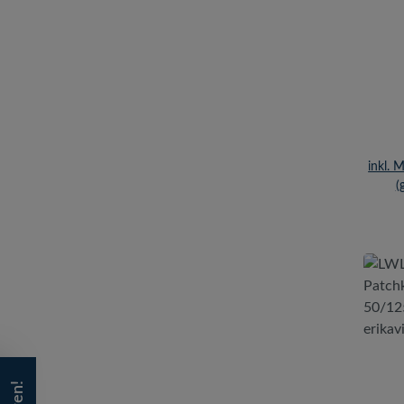
50/
erik
inkl. 
(