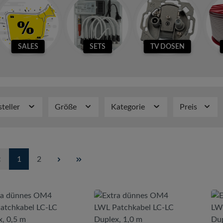
SALES
SETS
TV DOSEN
steller
Größe
Kategorie
Preis
Seite
Seite
1
2