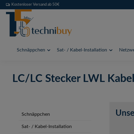
Kostenloser Versand ab 50€
 Hauptinhalt springen
Zur Suche springen
Zur Hauptnavigation springen
Schnäppchen
Sat- / Kabel-Installation
Netzwe
LC/LC Stecker LWL Kabe
Unse
Schnäppchen
Sat- / Kabel-Installation