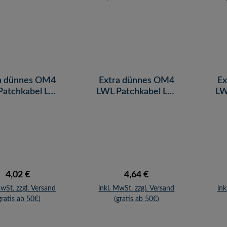
a dünnes OM4
Extra dünnes OM4
Ex
Patchkabel LC-
LWL Patchkabel LC-
LW
Duplex, 0,5 m
LC Duplex, 1,0 m
L
Regulärer Preis:
Regulärer Preis:
4,02 €
4,64 €
MwSt. zzgl. Versand
inkl. MwSt. zzgl. Versand
ink
gratis ab 50€)
(gratis ab 50€)