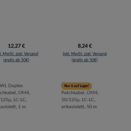
0/125µ, Uniboot
50/125µ, Uniboot
-LC, erikaviolett,
LC-LC, erikaviolett,
5 m
2 m
Regulärer Preis:
Regulärer Preis:
12,27 €
8,24 €
l. MwSt. zzgl. Versand
inkl. MwSt. zzgl. Versand
(gratis ab 50€)
(gratis ab 50€)
Nur 6 auf Lager!