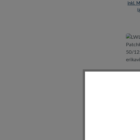
inkl. 
(
L
Patc
50/
erik