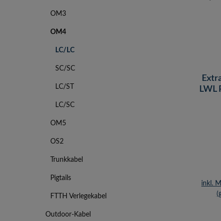
OM3
OM4
LC/LC
SC/SC
Extr
LC/ST
LWL 
LC 
LC/SC
OM5
OS2
Trunkkabel
Pigtails
inkl. 
(
FTTH Verlegekabel
Outdoor-Kabel