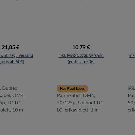
125µ, LC-LC,
50/125µ, LC-LC,
5
aviolett, 20 m
erikaviolett, 7,5 m
LC
Regulärer Preis:
Regulärer Preis:
21,85 €
10,79 €
MwSt. zzgl. Versand
inkl. MwSt. zzgl. Versand
ink
gratis ab 50€)
(gratis ab 50€)
Nur 9 auf Lager!