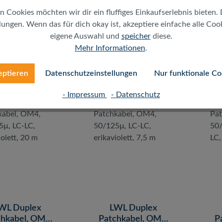
n Cookies möchten wir dir ein fluffiges Einkaufserlebnis bieten. 
ungen. Wenn das für dich okay ist, akzeptiere einfache alle Cooki
Regulärer Preis:
Regulärer Preis:
4,52 €
8,58 €
eigene Auswahl und
speicher
diese.
Mehr Informationen
.
MwSt. zzgl. Versand
inkl. MwSt. zzgl. Versand
ink
gratis ab 50€)
(gratis ab 50€)
eptieren
Datenschutzeinstellungen
Nur funktionale Co
- Impressum
- Datenschutz
WL Duplex
LWL Duplex
hkabel, OM4,
Patchkabel, OM4,
P