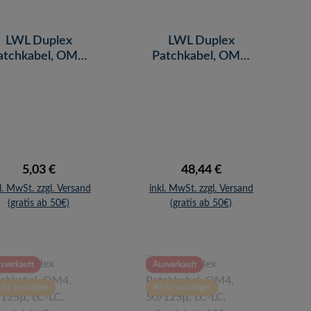
LWL Duplex
LWL Duplex
atchkabel, OM4,
Patchkabel, OM4,
0/125µ, LC-LC,
50/125µ, LC-LC,
erikaviolett, 1 m
erikaviolett, 50 m
Regulärer Preis:
Regulärer Preis:
5,03 €
48,44 €
l. MwSt. zzgl. Versand
inkl. MwSt. zzgl. Versand
(gratis ab 50€)
(gratis ab 50€)
sverkauft
Ausverkauft
cht vorrätiges
Nicht vorrätiges