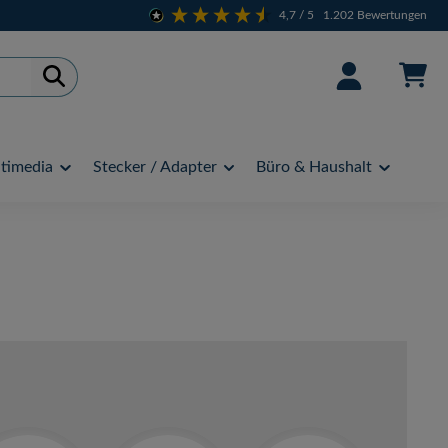
4,7
/ 5
1.202
Bewertungen
timedia
Stecker / Adapter
Büro & Haushalt