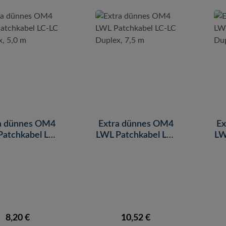
a dünnes OM4
Extra dünnes OM4
Ex
Patchkabel LC-
LWL Patchkabel LC-
LW
Duplex, 5,0 m
LC Duplex, 7,5 m
Regulärer Preis:
Regulärer Preis:
8,20 €
10,52 €