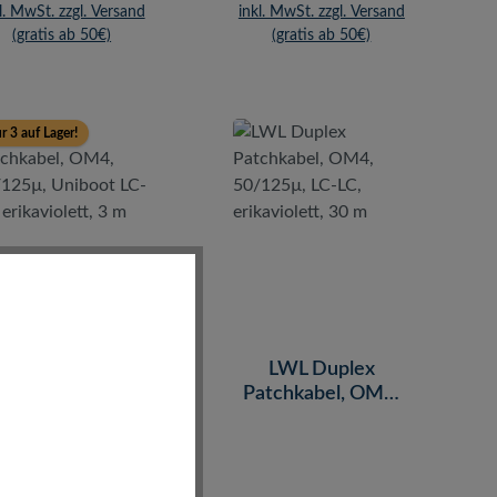
l. MwSt. zzgl. Versand
inkl. MwSt. zzgl. Versand
(gratis ab 50€)
(gratis ab 50€)
r 3 auf Lager!
LWL Duplex
LWL Duplex
atchkabel, OM4,
Patchkabel, OM4,
0/125µ, Uniboot
50/125µ, LC-LC,
-LC, erikaviolett,
erikaviolett, 30 m
3 m