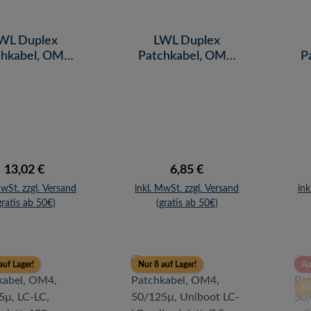
WL Duplex
LWL Duplex
hkabel, OM4,
Patchkabel, OM4,
P
125µ, LC-LC,
50/125µ, Uniboot
5
aviolett, 10 m
LC-LC, erikaviolett,
1 m
Regulärer Preis:
Regulärer Preis:
13,02 €
6,85 €
MwSt. zzgl. Versand
inkl. MwSt. zzgl. Versand
ink
gratis ab 50€)
(gratis ab 50€)
auf Lager!
Nur 8 auf Lager!
Au
Ni