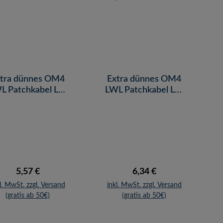
tra dünnes OM4
Extra dünnes OM4
L Patchkabel LC-
LWL Patchkabel LC-
C Duplex, 2,0 m
LC Duplex, 3,0 m
Regulärer Preis:
Regulärer Preis:
5,57 €
6,34 €
l. MwSt. zzgl. Versand
inkl. MwSt. zzgl. Versand
(gratis ab 50€)
(gratis ab 50€)