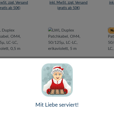
MwSt. zzgl. Versand
inkl. MwSt. zzgl. Versand
ink
gratis ab 50€)
(gratis ab 50€)
Nu
WL Duplex
LWL Duplex
hkabel, OM4,
Patchkabel, OM4,
P
125µ, LC-LC,
50/125µ, LC-LC,
5
aviolett, 0,5 m
erikaviolett, 5 m
LC
Mit Liebe serviert!