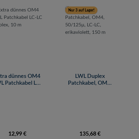
Nur 3 auf Lager!
tra dünnes OM4
LWL Duplex
L Patchkabel LC-
Patchkabel, OM4,
LC Duplex, 10 m
50/125µ, LC-LC,
erikaviolett, 150 m
Regulärer Preis:
Regulärer Preis:
12,99 €
135,68 €