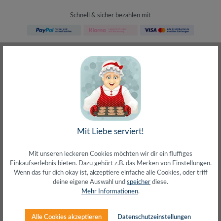
Schnell & sicher bezahlen mit
Schneller Versand
meist direkt aus Waiblingen
30 Tage Rückgaberecht
ohne Risiko bestellen
LIVE-Beratung
– Frag den Profi!
kostenlos und persönlich
Über 20+ Jahre Erfahrung
wir wissen von was wir sprechen
Mit Liebe serviert!
Mit unseren leckeren Cookies möchten wir dir ein fluffiges
Einkaufserlebnis bieten. Dazu gehört z.B. das Merken von Einstellungen.
Wenn das für dich okay ist, akzeptiere einfache alle Cookies, oder triff
deine eigene Auswahl und
speicher
diese.
Beschreibung
Mehr Informationen
.
Lichtwellenleiter (LWL) Patchkabel Grade A/1Duplex
Rangierkabel 50/125µ MultimodeFaser: I-VH 2G
Alle Cookies akzeptieren
Datenschutzeinstellungen