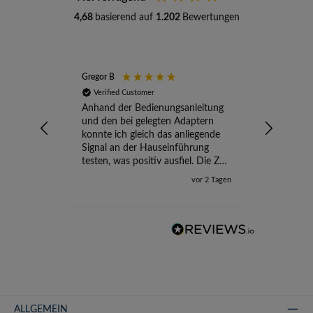
4,68
basierend auf
1.202
Bewertungen
Gregor B
Stefan A
Verified Customer
Verifi
Anhand der Bedienungsanleitung
kompete
und den bei gelegten Adaptern
Versand
konnte ich gleich das anliegende
wird ge
Signal an der Hauseinführung
eingeric
testen, was positiv ausfiel. Die Zeit
der Ungewissheit ist jetzt vorbei,
vor 2 Tagen
ich kann mit Sicherheit die
Störung vom TV-Ausfall richtig
zuordnen.
ALLGEMEIN