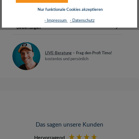
50/125µ OM4 (Klasse A)Mantel…
Mehr
Nur funktionale Cookies akzeptieren
Herstellerinfos
- Impressum
- Datenschutz
Bewertungen
LIVE-Beratung
– Frag den Profi Timo!
kostenlos und persönlich
Das sagen unsere Kunden
Hervorragend