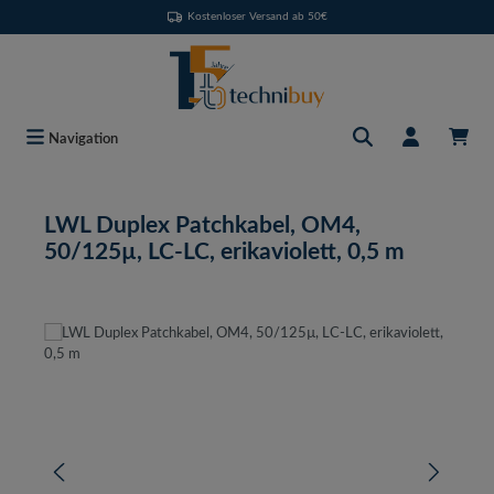
Kostenloser Versand ab 50€
Zum Hauptinhalt springen
Navigation
LWL Duplex Patchkabel, OM4,
50/125µ, LC-LC, erikaviolett, 0,5 m
Bildergalerie überspringen