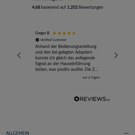
4,68
basierend auf
1.202
Bewertungen
Gregor B
Stefan A
Verified Customer
Verifi
Anhand der Bedienungsanleitung
kompete
und den bei gelegten Adaptern
Versand
konnte ich gleich das anliegende
wird ge
Signal an der Hauseinführung
eingeric
testen, was positiv ausfiel. Die Zeit
der Ungewissheit ist jetzt vorbei,
vor 6 Tagen
ich kann mit Sicherheit die
Störung vom TV-Ausfall richtig
zuordnen.
ALLGEMEIN