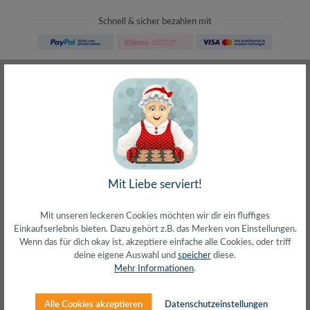
Schnell & sicher bezahlen mit
Schneller Versand
meist direkt aus Waiblingen
30 Tage Rückgaberecht
ohne Risiko bestellen
LIVE-Beratung
– Frag den Profi!
kostenlos und persönlich
Über 20+ Jahre Erfahrung
wir wissen von was wir sprechen
Mit Liebe serviert!
Mit unseren leckeren Cookies möchten wir dir ein fluffiges
Einkaufserlebnis bieten. Dazu gehört z.B. das Merken von Einstellungen.
Wenn das für dich okay ist, akzeptiere einfache alle Cookies, oder triff
deine eigene Auswahl und
speicher
diese.
Beschreibung
Mehr Informationen
.
Lichtwellenleiter (LWL) Patchkabel Grade A/1Duplex
Rangierkabel 50/125µ MultimodeFaser: I-VH 2G
Alle Cookies akzeptieren
Datenschutzeinstellungen