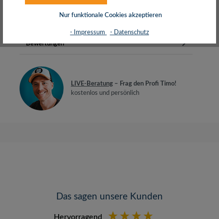
50/125µ OM4 (Klasse A)Mantel…
Mehr
Nur funktionale Cookies akzeptieren
Herstellerinfos
- Impressum
- Datenschutz
Bewertungen
LIVE-Beratung
– Frag den Profi Timo!
kostenlos und persönlich
Das sagen unsere Kunden
Hervorragend