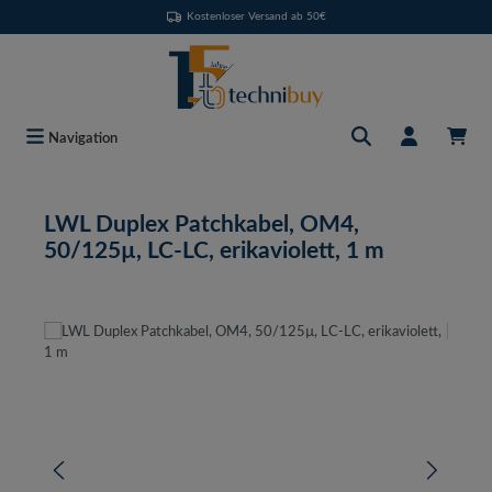
Kostenloser Versand ab 50€
Zum Hauptinhalt springen
Navigation
LWL Duplex Patchkabel, OM4,
50/125µ, LC-LC, erikaviolett, 1 m
Bildergalerie überspringen