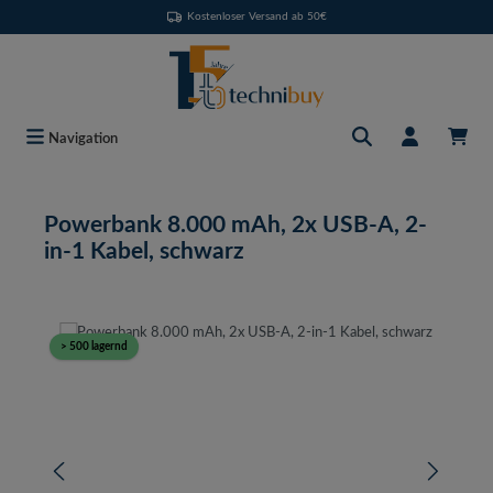
Kostenloser Versand ab 50€
Zum Hauptinhalt springen
Navigation
Powerbank 8.000 mAh, 2x USB-A, 2-
in-1 Kabel, schwarz
Bildergalerie überspringen
> 500 lagernd