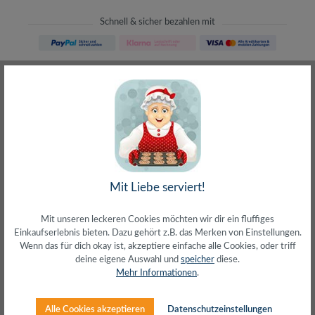
Schnell & sicher bezahlen mit
Schneller Versand
meist direkt aus Waiblingen
30 Tage Rückgaberecht
ohne Risiko bestellen
LIVE-Beratung
– Frag den Profi!
kostenlos und persönlich
Über 20+ Jahre Erfahrung
wir wissen von was wir sprechen
Mit Liebe serviert!
Mit unseren leckeren Cookies möchten wir dir ein fluffiges
Einkaufserlebnis bieten. Dazu gehört z.B. das Merken von Einstellungen.
Wenn das für dich okay ist, akzeptiere einfache alle Cookies, oder triff
deine eigene Auswahl und
speicher
diese.
Beschreibung
Mehr Informationen
.
Tragbares und schlankes DesignEingang Micro-USB: 5
V/2 A (10 W) oder USB-C: 5 V/2 A (10 W)Ausgang USB-
Alle Cookies akzeptieren
Datenschutzeinstellungen