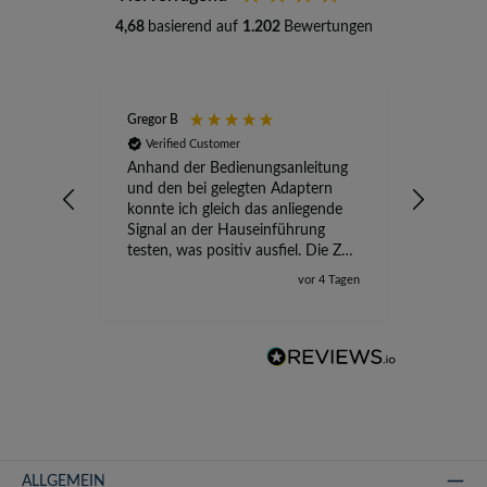
4,68
basierend auf
1.202
Bewertungen
Gregor B
Stefan A
Verified Customer
Verifi
Anhand der Bedienungsanleitung
kompete
und den bei gelegten Adaptern
Versand
konnte ich gleich das anliegende
wird ge
Signal an der Hauseinführung
eingeric
testen, was positiv ausfiel. Die Zeit
der Ungewissheit ist jetzt vorbei,
vor 4 Tagen
ich kann mit Sicherheit die
Störung vom TV-Ausfall richtig
zuordnen.
ALLGEMEIN