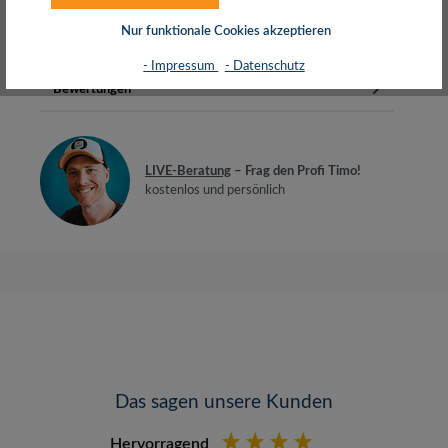
A 1: 5 V/2.4 A (12 W),…
Mehr
Nur funktionale Cookies akzeptieren
Herstellerinfos
- Impressum
- Datenschutz
Bewertungen
LIVE-Beratung
– Frag den Profi Timo!
kostenlos und persönlich
Das sagen unsere Kunden
Hervorragend