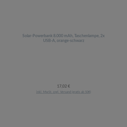
Solar-Powerbank 8.000 mAh, Taschenlampe, 2x
USB-A, orange-schwarz
Regulärer Preis:
17,02 €
inkl. MwSt. zzgl. Versand (gratis ab 50€)