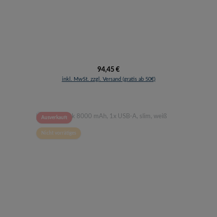
Regulärer Preis:
94,45 €
inkl. MwSt. zzgl. Versand (gratis ab 50€)
Ausverkauft
Nicht vorrätiges