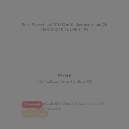
Solar Powerbank 10.000 mAh, Taschenlampe, 2x
USB-A QC & 1x USB-C PD
Regulärer Preis:
27,06 €
inkl. MwSt. zzgl. Versand (gratis ab 50€)
Ausverkauft
Nicht vorrätiges