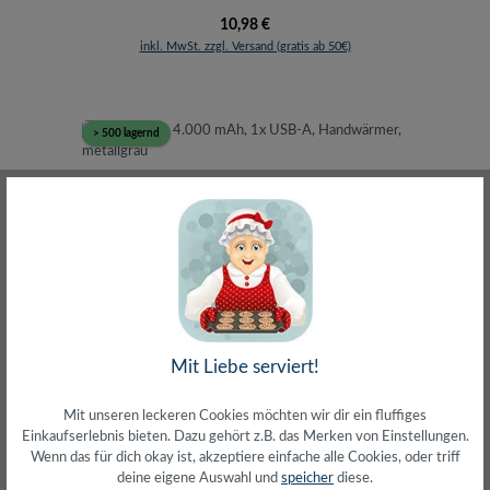
Regulärer Preis:
10,98 €
inkl. MwSt. zzgl. Versand (gratis ab 50€)
> 500 lagernd
Powerbank 4.000 mAh, 1x USB-A, Handwärmer,
Mit Liebe serviert!
metallgrau
Mit unseren leckeren Cookies möchten wir dir ein fluffiges
Einkaufserlebnis bieten. Dazu gehört z.B. das Merken von Einstellungen.
Wenn das für dich okay ist, akzeptiere einfache alle Cookies, oder triff
deine eigene Auswahl und
speicher
diese.