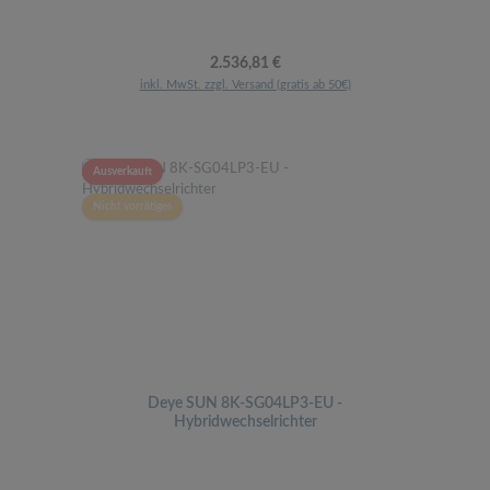
Regulärer Preis:
2.536,81 €
inkl. MwSt. zzgl. Versand (gratis ab 50€)
Ausverkauft
Nicht vorrätiges
Deye SUN 8K-SG04LP3-EU -
Hybridwechselrichter