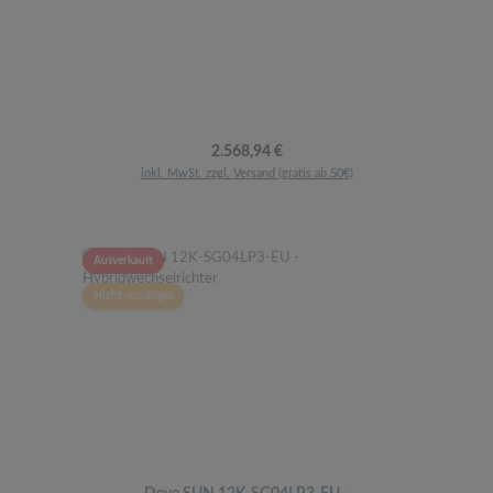
Regulärer Preis:
2.568,94 €
inkl. MwSt. zzgl. Versand (gratis ab 50€)
Ausverkauft
Nicht vorrätiges