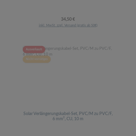
Regulärer Preis:
34,50 €
inkl. MwSt. zzgl. Versand (gratis ab 50€)
Ausverkauft
Nicht vorrätiges
Solar Verlängerungskabel-Set, PVC/M zu PVC/F,
6 mm², CU, 10 m