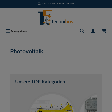
Kostenloser Versand ab 50€
Zum Hauptinhalt springen
Navigation
Photovoltaik
Unsere TOP Kategorien