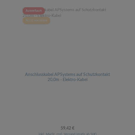
Ausverkauft
Nicht vorrätiges
Anschlusskabel APSystems auf Schutzkontakt
20,0m - Elektro-Kabel
Regulärer Preis:
59,42 €
inkl. MwSt. zzgl. Versand (gratis ab 50€)