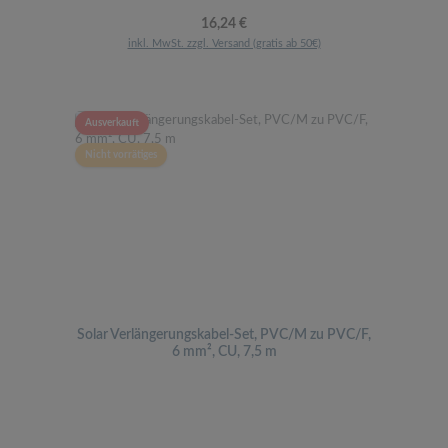
Regulärer Preis:
16,24 €
inkl. MwSt. zzgl. Versand (gratis ab 50€)
Ausverkauft
Nicht vorrätiges
Solar Verlängerungskabel-Set, PVC/M zu PVC/F,
6 mm², CU, 7,5 m