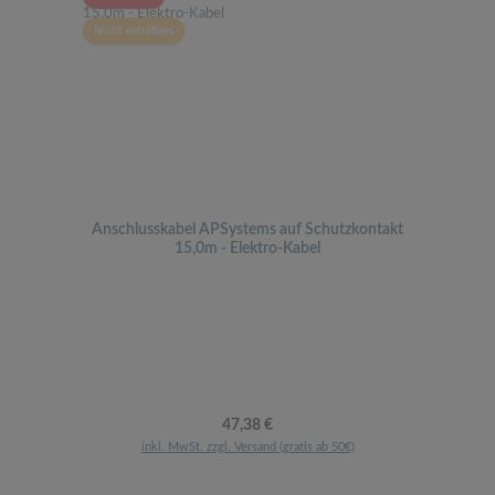
Nicht vorrätiges
Anschlusskabel APSystems auf Schutzkontakt
15,0m - Elektro-Kabel
Regulärer Preis:
47,38 €
inkl. MwSt. zzgl. Versand (gratis ab 50€)