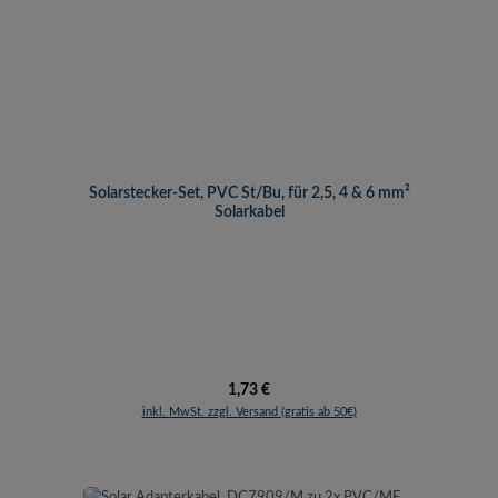
Solarstecker-Set, PVC St/Bu, für 2,5, 4 & 6 mm²
Solarkabel
Regulärer Preis:
1,73 €
inkl. MwSt. zzgl. Versand (gratis ab 50€)