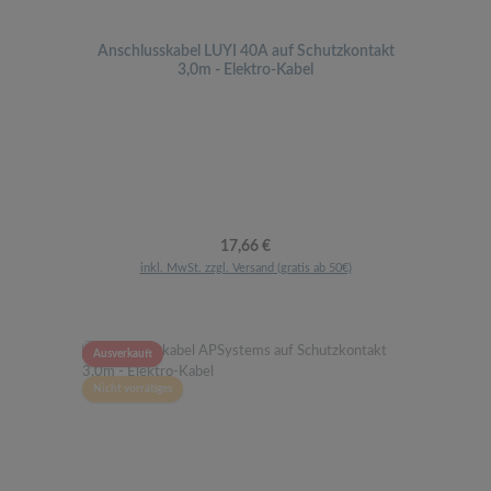
Anschlusskabel LUYI 40A auf Schutzkontakt
3,0m - Elektro-Kabel
Regulärer Preis:
17,66 €
inkl. MwSt. zzgl. Versand (gratis ab 50€)
Ausverkauft
Nicht vorrätiges