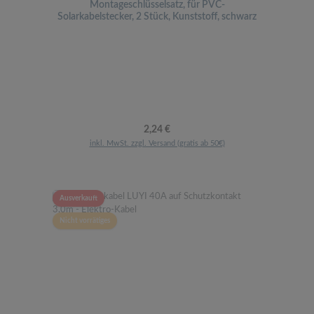
Montageschlüsselsatz, für PVC-
Solarkabelstecker, 2 Stück, Kunststoff, schwarz
Regulärer Preis:
2,24 €
inkl. MwSt. zzgl. Versand (gratis ab 50€)
Ausverkauft
Nicht vorrätiges