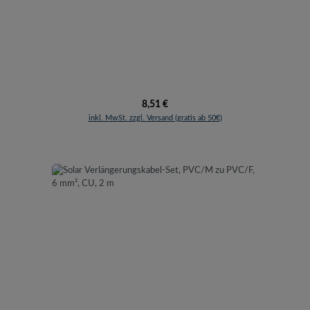
Regulärer Preis:
8,51 €
inkl. MwSt. zzgl. Versand (gratis ab 50€)