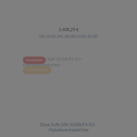
Regulärer Preis:
2.408,29 €
inkl. MwSt. zzgl. Versand (gratis ab 50€)
Ausverkauft
Nicht vorrätiges
Deye SUN 10K-SG04LP3-EU -
Hybridwechselrichter