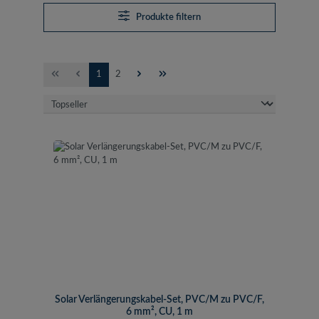
Produkte filtern
Seite
Seite
1
2
Solar Verlängerungskabel-Set, PVC/M zu PVC/F,
6 mm², CU, 1 m