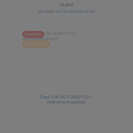
Regulärer Preis:
17,66 €
inkl. MwSt. zzgl. Versand (gratis ab 50€)
Ausverkauft
Nicht vorrätiges
Deye SUN 6K-SG04LP3-EU -
Hybridwechselrichter