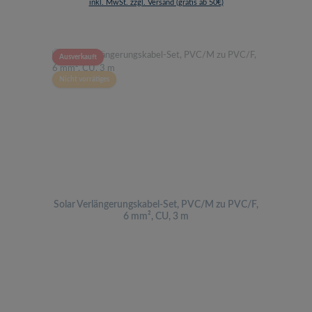
inkl. MwSt. zzgl. Versand (gratis ab 50€)
Ausverkauft
Nicht vorrätiges
Solar Verlängerungskabel-Set, PVC/M zu PVC/F,
6 mm², CU, 3 m