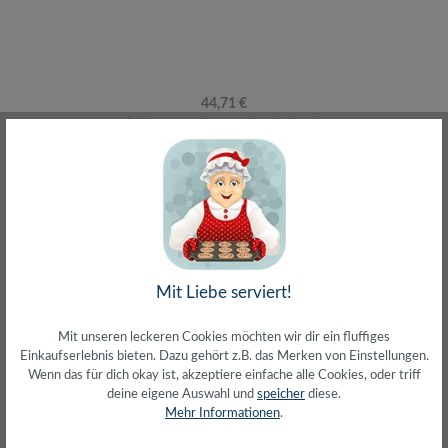
Regulärer Preis:
44,71 €
inkl. MwSt. zzgl. Versand (gratis ab 50€)
Ausverkauft
Nicht vorrätiges
Mit Liebe serviert!
Mit unseren leckeren Cookies möchten wir dir ein fluffiges
Einkaufserlebnis bieten. Dazu gehört z.B. das Merken von Einstellungen.
Wenn das für dich okay ist, akzeptiere einfache alle Cookies, oder triff
deine eigene Auswahl und
speicher
diese.
Solar Adapterkabel, DC7909/M zu 2x PVC/MF,
Mehr Informationen
.
CU, schwarz/rot, 0,24 m