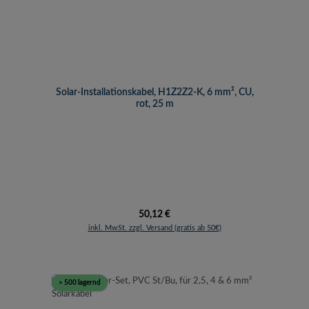
Solar-Installationskabel, H1Z2Z2-K, 6 mm², CU,
rot, 25 m
Regulärer Preis:
50,12 €
inkl. MwSt. zzgl. Versand (gratis ab 50€)
> 500 lagernd