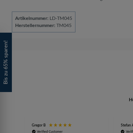
Artikelnummer:
LD-TM045
Herstellernummer:
TM045
Bis zu 65% sparen!
H
Gregor B
Stefan 
Verified Customer
Veri