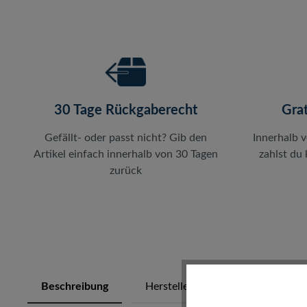
30 Tage Rückgaberecht
Gra
Gefällt- oder passt nicht? Gib den
Innerhalb 
Artikel einfach innerhalb von 30 Tagen
zahlst du
zurück
Beschreibung
Herstellerinfos
Bewertung