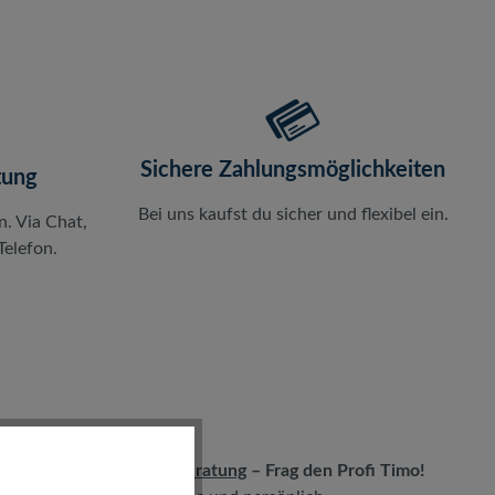
Sichere Zahlungsmöglichkeiten
tung
Bei uns kaufst du sicher und flexibel ein.
n. Via Chat,
elefon.
LIVE-Beratung
– Frag den Profi Timo!