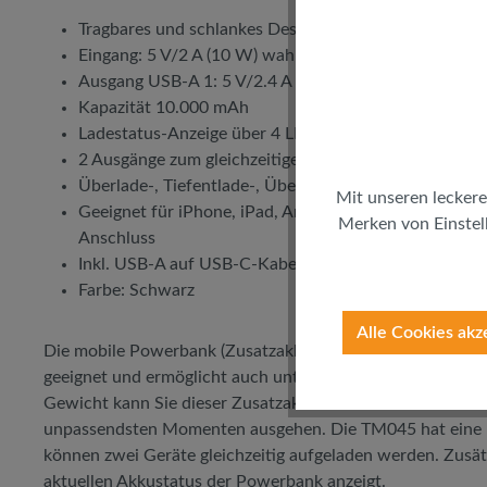
Tragbares und schlankes Design
Eingang: 5 V/2 A (10 W) wahlweise über Micro-B ode
Ausgang USB-A 1: 5 V/2.4 A (12 W), USB-A 2: 5 V/2.
Kapazität 10.000 mAh
Ladestatus-Anzeige über 4 LEDs
2 Ausgänge zum gleichzeitigen Laden von 2 USB Gerä
Überlade-, Tiefentlade-, Überlast- und Kurzschlusssc
Mit unseren leckere
Geeignet für iPhone, iPad, Android Smartphones, GP
Merken von Einstell
Anschluss
Inkl. USB-A auf USB-C-Kabel (30 cm)
Farbe: Schwarz
Alle Cookies akz
Die mobile Powerbank (Zusatzakku) von LogiLink ist spezi
geeignet und ermöglicht auch unterwegs das Laden von E
Gewicht kann Sie dieser Zusatzakku mühelos überallhin beg
unpassendsten Momenten ausgehen. Die TM045 hat eine 
können zwei Geräte gleichzeitig aufgeladen werden. Zusät
aktuellen Akkustatus der Powerbank anzeigt.