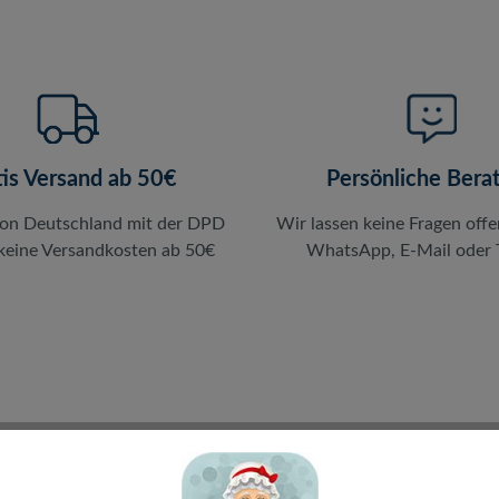
tis Versand ab 50€
Persönliche Bera
von Deutschland mit der DPD
Wir lassen keine Fragen offe
 keine Versandkosten ab 50€
WhatsApp, E-Mail oder T
en