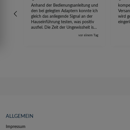
Anhand der Bedienungsanleitung und
kompet
den bei gelegten Adaptern konnte ich
Versan
gleich das anliegende Signal an der
wird g
Hauseinführung testen, was positiv
einger
ausfiel. Die Zeit der Ungewissheit ist
jetzt vorbei, ich kann mit Sicherheit
vor einem Tag
die Störung vom TV-Ausfall richtig
zuordnen.
ALLGEMEIN
Impressum