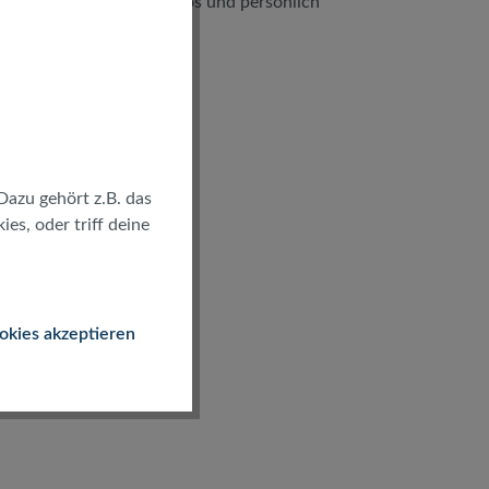
kostenlos und persönlich
Dazu gehört z.B. das
es, oder triff deine
okies akzeptieren