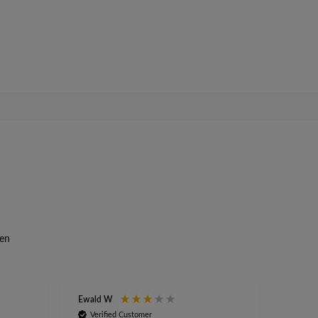
en
Ewald W
Anony
Verified Customer
Veri