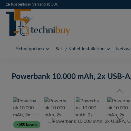
Kostenloser Versand ab 50€
 Hauptinhalt springen
Zur Suche springen
Zur Hauptnavigation springen
Schnäppchen
Sat- / Kabel-Installation
Netzwer
Powerbank 10.000 mAh, 2x USB-A,
Bildergalerie überspringen
> 500 lagernd