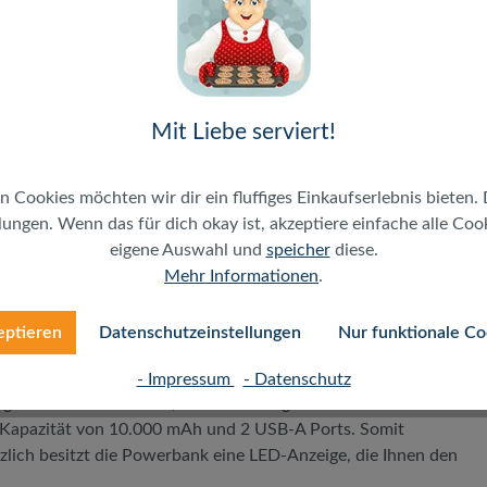
r USB-C Anschluss
4 A (12 W); Gesamt max. 12 W
Mit Liebe serviert!
ten
hutz
n Cookies möchten wir dir ein fluffiges Einkaufserlebnis bieten. 
S-Geräte, Kameras und weiteren Geräten mit USB-
ungen. Wenn das für dich okay ist, akzeptiere einfache alle Cooki
eigene Auswahl und
speicher
diese.
Mehr Informationen
.
eptieren
Datenschutzeinstellungen
Nur funktionale Co
ell für Mobiltelefone und Tablets mit hohem Stromverbrauch
ndgeräten. Durch die kompakte Bauform und das geringe
- Impressum
- Datenschutz
leiten und verhindert, dass Ihre Endgeräte in den
Kapazität von 10.000 mAh und 2 USB-A Ports. Somit
zlich besitzt die Powerbank eine LED-Anzeige, die Ihnen den