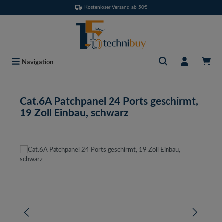
Kostenloser Versand ab 50€
Zum Hauptinhalt springen
Navigation
Cat.6A Patchpanel 24 Ports geschirmt,
19 Zoll Einbau, schwarz
Bildergalerie überspringen