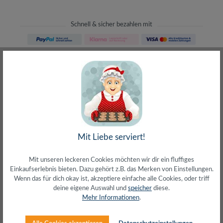
Schnell & sicher bezahlen mit
Schneller Versand
meist direkt aus Waiblingen
30 Tage Rückgaberecht
ohne Risiko bestellen
LIVE-Beratung
– Frag den Profi!
kostenlos und persönlich
Über 20+ Jahre Erfahrung
Mit Liebe serviert!
wir wissen von was wir sprechen
Mit unseren leckeren Cookies möchten wir dir ein fluffiges
Einkaufserlebnis bieten. Dazu gehört z.B. das Merken von Einstellungen.
Wenn das für dich okay ist, akzeptiere einfache alle Cookies, oder triff
deine eigene Auswahl und
speicher
diese.
Mehr Informationen
.
Beschreibung
Patchpanel Cat.6A STP 24 Ports geschirmtCat.6A Class