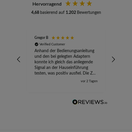
Hervorragend
4,68
basierend auf
1.202
Bewertungen
Gregor B
Stefan A
Verified Customer
Verifi
Anhand der Bedienungsanleitung
kompete
und den bei gelegten Adaptern
Versand
konnte ich gleich das anliegende
wird ge
Signal an der Hauseinführung
eingeric
testen, was positiv ausfiel. Die Zeit
der Ungewissheit ist jetzt vorbei,
vor 2 Tagen
ich kann mit Sicherheit die
Störung vom TV-Ausfall richtig
zuordnen.